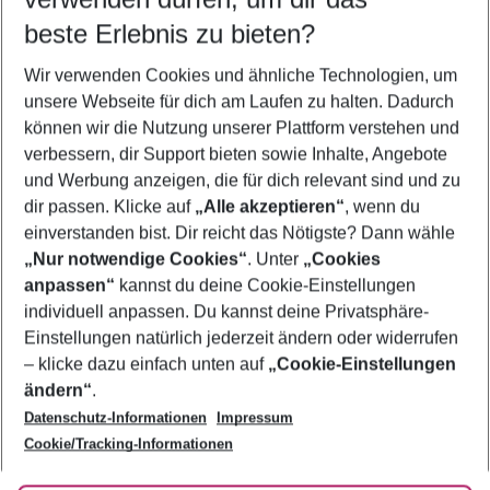
09.08.26
–
07.08.27
5-8 Nächte
beste Erlebnis zu bieten?
Wer wird verreisen
Wir verwenden Cookies und ähnliche Technologien, um
2 Erwachsene
Keine Kinder
unsere Webseite für dich am Laufen zu halten. Dadurch
können wir die Nutzung unserer Plattform verstehen und
Mehr Filter anzeigen
verbessern, dir Support bieten sowie Inhalte, Angebote
und Werbung anzeigen, die für dich relevant sind und zu
dir passen. Klicke auf
„Alle akzeptieren“
, wenn du
einverstanden bist. Dir reicht das Nötigste? Dann wähle
„Nur notwendige Cookies“
. Unter
„Cookies
anpassen“
kannst du deine Cookie-Einstellungen
Footer
Footer navigation
individuell anpassen. Du kannst deine Privatsphäre-
Über uns
Einstellungen natürlich jederzeit ändern oder widerrufen
AGB
– klicke dazu einfach unten auf
„Cookie-Einstellungen
Service & Hilfe
Bestpreisgarantie
ändern“
.
Datenschutz-Informationen
Impressum
Agenturbetreuung
Cookie-Einstellungen ändern
Folge uns
Barrierefreies Reisen
Cookie/Tracking-Informationen
Cookie-Richtlinie
Check-in
Datenschutz