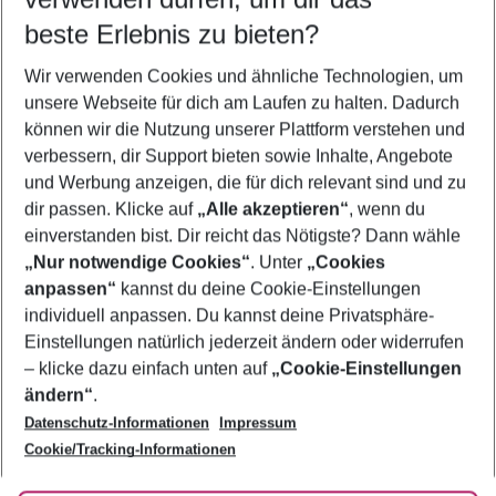
11.08.26
–
09.08.27
5-8 Nächte
beste Erlebnis zu bieten?
Wer wird verreisen
Wir verwenden Cookies und ähnliche Technologien, um
2 Erwachsene
Keine Kinder
unsere Webseite für dich am Laufen zu halten. Dadurch
können wir die Nutzung unserer Plattform verstehen und
Mehr Filter anzeigen
verbessern, dir Support bieten sowie Inhalte, Angebote
und Werbung anzeigen, die für dich relevant sind und zu
dir passen. Klicke auf
„Alle akzeptieren“
, wenn du
einverstanden bist. Dir reicht das Nötigste? Dann wähle
„Nur notwendige Cookies“
. Unter
„Cookies
anpassen“
kannst du deine Cookie-Einstellungen
Footer
Footer navigation
individuell anpassen. Du kannst deine Privatsphäre-
Über uns
Einstellungen natürlich jederzeit ändern oder widerrufen
AGB
– klicke dazu einfach unten auf
„Cookie-Einstellungen
Service & Hilfe
Bestpreisgarantie
ändern“
.
Datenschutz-Informationen
Impressum
Agenturbetreuung
Cookie-Einstellungen ändern
Folge uns
Barrierefreies Reisen
Cookie/Tracking-Informationen
Cookie-Richtlinie
Check-in
Datenschutz