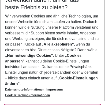
10.08.26
–
08.08.27
5-8 Nächte
beste Erlebnis zu bieten?
Wer wird verreisen
Wir verwenden Cookies und ähnliche Technologien, um
2 Erwachsene
Keine Kinder
unsere Webseite für dich am Laufen zu halten. Dadurch
können wir die Nutzung unserer Plattform verstehen und
Mehr Filter anzeigen
verbessern, dir Support bieten sowie Inhalte, Angebote
und Werbung anzeigen, die für dich relevant sind und zu
dir passen. Klicke auf
„Alle akzeptieren“
, wenn du
einverstanden bist. Dir reicht das Nötigste? Dann wähle
„Nur notwendige Cookies“
. Unter
„Cookies
anpassen“
kannst du deine Cookie-Einstellungen
Footer
Footer navigation
individuell anpassen. Du kannst deine Privatsphäre-
Über uns
Einstellungen natürlich jederzeit ändern oder widerrufen
AGB
– klicke dazu einfach unten auf
„Cookie-Einstellungen
Service & Hilfe
Bestpreisgarantie
ändern“
.
Datenschutz-Informationen
Impressum
Agenturbetreuung
Cookie-Einstellungen ändern
Folge uns
Barrierefreies Reisen
Cookie/Tracking-Informationen
Cookie-Richtlinie
Check-in
Datenschutz