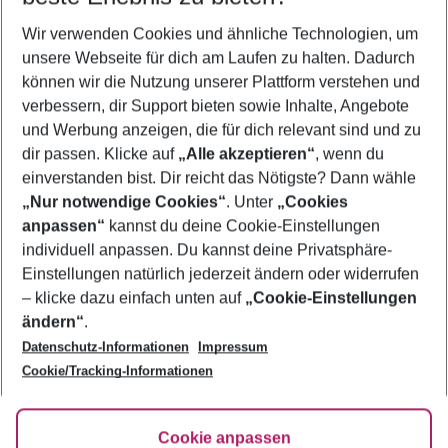
Wer wird verreisen
Wir verwenden Cookies und ähnliche Technologien, um
2 Erwachsene
Keine Kinder
unsere Webseite für dich am Laufen zu halten. Dadurch
können wir die Nutzung unserer Plattform verstehen und
Mehr Filter anzeigen
verbessern, dir Support bieten sowie Inhalte, Angebote
und Werbung anzeigen, die für dich relevant sind und zu
dir passen. Klicke auf
„Alle akzeptieren“
, wenn du
einverstanden bist. Dir reicht das Nötigste? Dann wähle
„Nur notwendige Cookies“
. Unter
„Cookies
anpassen“
kannst du deine Cookie-Einstellungen
Footer
Footer navigation
individuell anpassen. Du kannst deine Privatsphäre-
Über uns
Einstellungen natürlich jederzeit ändern oder widerrufen
AGB
– klicke dazu einfach unten auf
„Cookie-Einstellungen
Service & Hilfe
Bestpreisgarantie
ändern“
.
Datenschutz-Informationen
Impressum
Agenturbetreuung
Cookie-Einstellungen ändern
Folge uns
Barrierefreies Reisen
Cookie/Tracking-Informationen
Cookie-Richtlinie
Check-in
Datenschutz
FAQ
Fakten
Cookie anpassen
HanseMerkur Reiseversicherung
Flexibel buchen