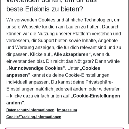
09.08.26
–
07.08.27
5-8 Nächte
beste Erlebnis zu bieten?
Wer wird verreisen
Wir verwenden Cookies und ähnliche Technologien, um
2 Erwachsene
Keine Kinder
unsere Webseite für dich am Laufen zu halten. Dadurch
können wir die Nutzung unserer Plattform verstehen und
Mehr Filter anzeigen
verbessern, dir Support bieten sowie Inhalte, Angebote
und Werbung anzeigen, die für dich relevant sind und zu
dir passen. Klicke auf
„Alle akzeptieren“
, wenn du
einverstanden bist. Dir reicht das Nötigste? Dann wähle
„Nur notwendige Cookies“
. Unter
„Cookies
anpassen“
kannst du deine Cookie-Einstellungen
Footer
Footer navigation
individuell anpassen. Du kannst deine Privatsphäre-
Über uns
Einstellungen natürlich jederzeit ändern oder widerrufen
AGB
– klicke dazu einfach unten auf
„Cookie-Einstellungen
Service & Hilfe
Bestpreisgarantie
ändern“
.
Datenschutz-Informationen
Impressum
Agenturbetreuung
Cookie-Einstellungen ändern
Folge uns
Barrierefreies Reisen
Cookie/Tracking-Informationen
Cookie-Richtlinie
Check-in
Datenschutz