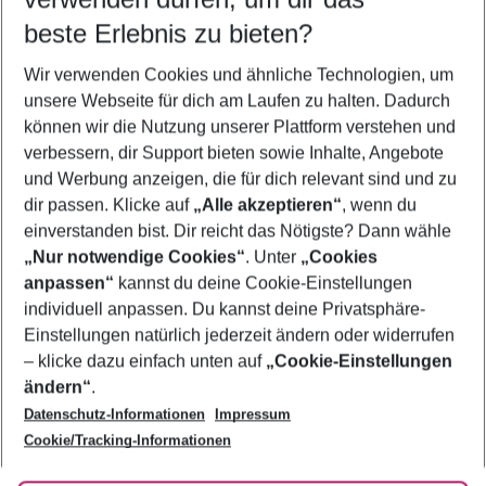
10.08.26
–
08.08.27
5-8 Nächte
beste Erlebnis zu bieten?
Wer wird verreisen
Wir verwenden Cookies und ähnliche Technologien, um
2 Erwachsene
Keine Kinder
unsere Webseite für dich am Laufen zu halten. Dadurch
können wir die Nutzung unserer Plattform verstehen und
Mehr Filter anzeigen
verbessern, dir Support bieten sowie Inhalte, Angebote
und Werbung anzeigen, die für dich relevant sind und zu
dir passen. Klicke auf
„Alle akzeptieren“
, wenn du
einverstanden bist. Dir reicht das Nötigste? Dann wähle
„Nur notwendige Cookies“
. Unter
„Cookies
anpassen“
kannst du deine Cookie-Einstellungen
Footer
Footer navigation
individuell anpassen. Du kannst deine Privatsphäre-
Über uns
Einstellungen natürlich jederzeit ändern oder widerrufen
AGB
– klicke dazu einfach unten auf
„Cookie-Einstellungen
Service & Hilfe
Bestpreisgarantie
ändern“
.
Datenschutz-Informationen
Impressum
Agenturbetreuung
Cookie-Einstellungen ändern
Folge uns
Barrierefreies Reisen
Cookie/Tracking-Informationen
Cookie-Richtlinie
Check-in
Datenschutz