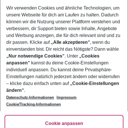
Wer wird verreisen
Wir verwenden Cookies und ähnliche Technologien, um
2 Erwachsene
Keine Kinder
unsere Webseite für dich am Laufen zu halten. Dadurch
können wir die Nutzung unserer Plattform verstehen und
Mehr Filter anzeigen
verbessern, dir Support bieten sowie Inhalte, Angebote
und Werbung anzeigen, die für dich relevant sind und zu
dir passen. Klicke auf
„Alle akzeptieren“
, wenn du
einverstanden bist. Dir reicht das Nötigste? Dann wähle
„Nur notwendige Cookies“
. Unter
„Cookies
anpassen“
kannst du deine Cookie-Einstellungen
Footer
Footer navigation
individuell anpassen. Du kannst deine Privatsphäre-
Über uns
Einstellungen natürlich jederzeit ändern oder widerrufen
AGB
– klicke dazu einfach unten auf
„Cookie-Einstellungen
Service & Hilfe
Bestpreisgarantie
ändern“
.
Datenschutz-Informationen
Impressum
Agenturbetreuung
Cookie-Einstellungen ändern
Folge uns
Barrierefreies Reisen
Cookie/Tracking-Informationen
Cookie-Richtlinie
Check-in
Datenschutz
FAQ
Fakten
Cookie anpassen
HanseMerkur Reiseversicherung
Flexibel buchen