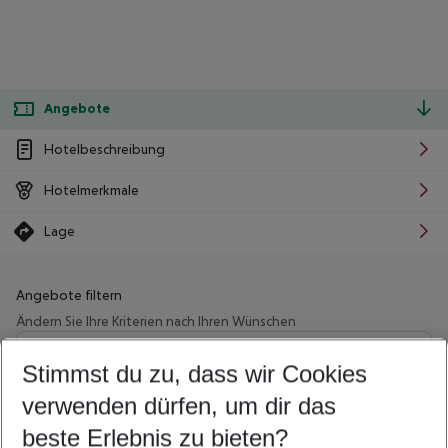
Angebote
Hotelbeschreibung
Hotelmerkmale
Lage
Angebote filtern
Ändern Sie Ihre Kriterien nach Ihren Wünschen
Wähle deinen Abflughafen
Beliebiger Abflughafen
Stimmst du zu, dass wir Cookies
verwenden dürfen, um dir das
Wähle deinen Reisezeitraum
08.08.26
–
06.08.27
5-8 Nächte
beste Erlebnis zu bieten?