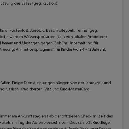
Nutzung des Safes (geg. Kaution).
lard (kostenlos), Aerobic, Beachvolleyball, Tennis (geg.
 Hotel werden Wassersportarten (teils von lokalen Anbietern)
, Hamam und Massagen gegen Gebühr. Unterhaltung für
euung: Animationsprogramm für Kinder (von 4 - 12 Jahren),
 akzeptieren
allen. Einige Dienstleistungen hängen von der Jahreszeit und
d russisch. Kreditkarten: Visa und Euro/MasterCard.
immer am Ankunftstag erst ab der offiziellen Check-In-Zeit des
Hotels am Tag der Abreise einzuhalten. Dies schließt Rückflüge
ach Verfügbarkeit und gegen einen Aufpreis über unser Service