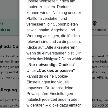
unsere Webseite für dich am
Laufen zu halten. Dadurch
können wir die Nutzung unserer
Plattform verstehen und
verbessern, dir Support bieten
ebote
Hotelbeschreibung
Hotelmerkmale
sowie Inhalte, Angebote und
Werbung anzeigen, die für dich
lbeschreibung
relevant sind und zu dir passen.
hada Coral Beach Hotel
Klicke auf
„Alle akzeptieren“
,
4
wenn du einverstanden bist. Dir
tel Coral Beach Hurghada befindet sich ca. 500 km von Cairo entfernt. De
reicht das Nötigste? Dann wähle
nt. Am Strand sind Sonnenschirme und Sonnenliegen kostenlos verfügbar.
„Nur notwendige Cookies“
.
fsmöglichkeiten liegen ca. 15 km vom Hotel. Zu den nächsten Bars und Re
Unter
„Cookies anpassen“
gung im Notfall befindet sich ein Krankenhaus in etwa 18 km Entfernung. 
kannst du deine Cookie-
fen verkehrt ein Shuttle (gegen Gebühr). Ein weiterer Flughafen (HRG) li
Einstellungen individuell
anpassen. Du kannst deine
pflegung
Privatsphäre-Einstellungen
natürlich jederzeit ändern oder
ück (von 07:30 - 09:30 Uhr) vom Buffet. All Inclusive: Frühstück, Mittag
widerrufen – klicke dazu einfach
gewählten Restaurants. Softdrinks (09:00 - 00:00 Uhr), Bier (12:00 - 00:00