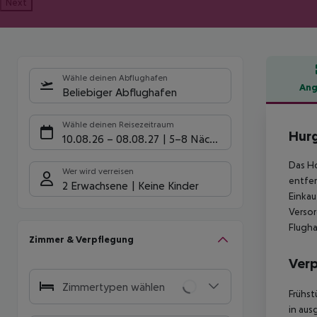
Next
Wähle deinen Abflughafen
Ang
Beliebiger Abflughafen
Hote
Wähle deinen Reisezeitraum
Hurg
10.08.26
–
08.08.27
5-8 Nächte
Das Ho
Wer wird verreisen
entfer
2 Erwachsene
Keine Kinder
Einkau
Versor
Flugha
Zimmer & Verpflegung
Ver
Zimmertypen wählen
Frühst
in aus