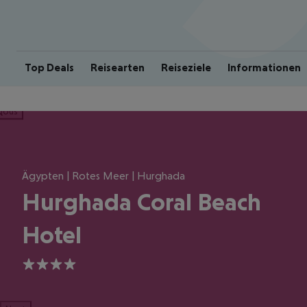
Top Deals
Reisearten
Reiseziele
Informationen
ious
Ägypten | Rotes Meer | Hurghada
Hurghada Coral Beach
Hotel
4