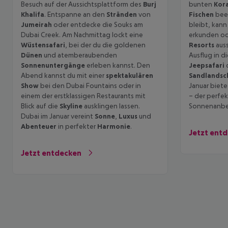
Besuch auf der Aussichtsplattform des
Burj
bunten
Kora
Khalifa
. Entspanne an den
Stränden
von
Fischen
beei
Jumeirah
oder entdecke die Souks am
bleibt, kann
Dubai Creek. Am Nachmittag lockt eine
erkunden ode
Wüstensafari
, bei der du die goldenen
Resorts
auss
Dünen
und atemberaubenden
Ausflug in d
Sonnenuntergänge
erleben kannst. Den
Jeepsafari
Abend kannst du mit einer
spektakulären
Sandlandsc
Show
bei den Dubai Fountains oder in
Januar biet
einem der erstklassigen Restaurants mit
– der perfe
Blick auf die
Skyline
ausklingen lassen.
Sonnenanbet
Dubai im Januar vereint
Sonne
,
Luxus
und
Abenteuer
in perfekter
Harmonie
.
Jetzt ent
Jetzt entdecken