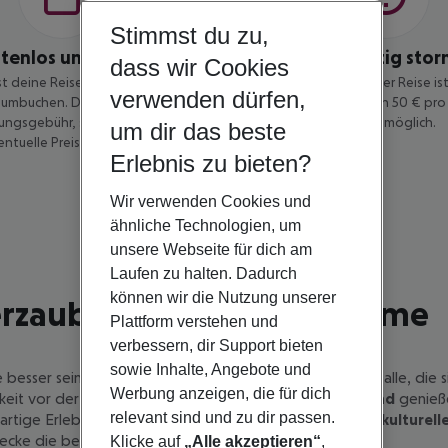
Stimmst du zu,
stenlos umbuchen
Kostengünstig stor
dass wir Cookies
t deine Reise bis 14 Tage vor
Eine Stornierung deiner Reise is
verwenden dürfen,
umbuchen. Dabei zahlst du keine
vor Reisebeginn gegen 50 € pro 
ngsgebühr, sondern nur die
Jahren) möglich.
um dir das beste
entuelle Preisdifferenz.
Erlebnis zu bieten?
Wir verwenden Cookies und
ähnliche Technologien, um
unsere Webseite für dich am
Laufen zu halten. Dadurch
können wir die Nutzung unserer
terzauber und Sonnenträume
Plattform verstehen und
verbessern, dir Support bieten
sowie Inhalte, Angebote und
besser sein, als dieses mit einer
Reise
zu beginnen? Für alle, die 
Werbung anzeigen, die für dich
keit vor der
Kälte
. Wer hingegen das
Winterwunderland
genieß
relevant sind und zu dir passen.
artige Erlebnisse freuen. Ob
Entspannung am Strand, kulturelle
decke die besten
Reiseziele für Januar
.
Klicke auf
„Alle akzeptieren“
,