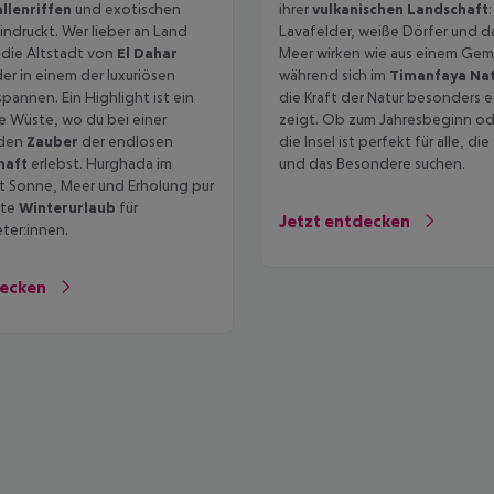
llenriffen
und exotischen
ihrer
vulkanischen Landschaft
ndruckt. Wer lieber an Land
Lavafelder, weiße Dörfer und d
 die Altstadt von
El Dahar
Meer wirken wie aus einem Ge
r in einem der luxuriösen
während sich im
Timanfaya Nat
pannen. Ein Highlight ist ein
die Kraft der Natur besonders e
ie Wüste, wo du bei einer
zeigt. Ob zum Jahresbeginn od
den
Zauber
der endlosen
die Insel ist perfekt für alle, d
haft
erlebst. Hurghada im
und das Besondere suchen.
et Sonne, Meer und Erholung pur
kte
Winterurlaub
für
Jetzt entdecken
er:innen.
decken