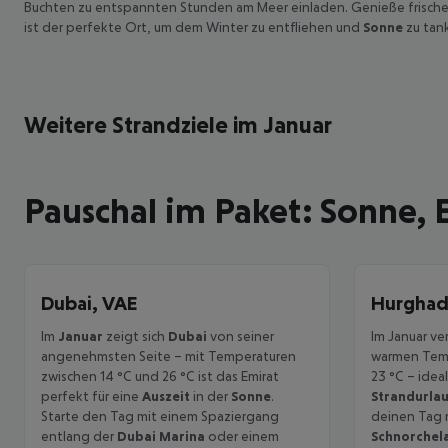
Buchten zu entspannten Stunden am Meer einladen. Genieße frische
ist der perfekte Ort, um dem Winter zu entfliehen und
Sonne
zu tan
Weitere Strandziele im Januar
Pauschal im Paket: Sonne,
Dubai, VAE
Hurghad
Im
Januar
zeigt sich
Dubai
von seiner
Im Januar v
angenehmsten Seite – mit Temperaturen
warmen Temp
zwischen 14 °C und 26 °C ist das Emirat
23 °C – idea
perfekt für eine
Auszeit
in der
Sonne
.
Strandurla
Starte den Tag mit einem Spaziergang
deinen Tag 
entlang der
Dubai Marina
oder einem
Schnorchel