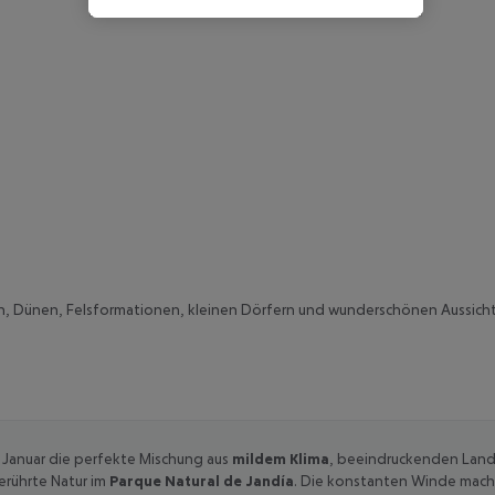
en, Dünen, Felsformationen, kleinen Dörfern und wunderschönen Aussic
 Januar die perfekte Mischung aus
mildem Klima
, beeindruckenden Land
rührte Natur im
Parque Natural de Jandía
. Die konstanten Winde mache