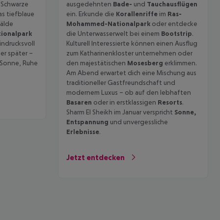
: Schwarze
ausgedehnten
Bade-
und
Tauchausflügen
as tiefblaue
ein. Erkunde die
Korallenriffe
im
Ras-
mälde
Mohammed-Nationalpark
oder entdecke
ionalpark
die Unterwasserwelt bei einem
Bootstrip
.
indrucksvoll
Kulturell Interessierte können einen Ausflug
er später –
zum Katharinenkloster unternehmen oder
ie Sonne, Ruhe
den majestätischen
Mosesberg
erklimmen.
Am Abend erwartet dich eine Mischung aus
traditioneller Gastfreundschaft und
modernem Luxus – ob auf den lebhaften
Basaren
oder in erstklassigen
Resorts
.
Sharm El Sheikh im Januar verspricht
Sonne,
Entspannung
und unvergessliche
Erlebnisse
.
Jetzt entdecken