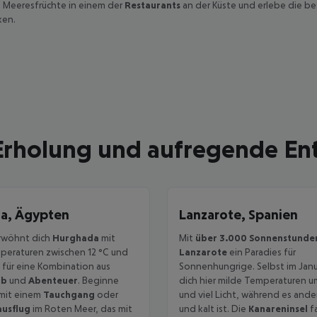
 Meeresfrüchte in einem der
Restaurants
an der Küste und erlebe die be
ken.
 Erholung und aufregende E
a, Ägypten
Lanzarote, Spanien
erwöhnt dich
Hurghada
mit
Mit
über 3.000 Sonnenstunden
eraturen zwischen 12 °C und
Lanzarote
ein Paradies für
l für eine Kombination aus
Sonnenhungrige. Selbst im Janu
ub
und
Abenteuer
. Beginne
dich hier milde Temperaturen u
mit einem
Tauchgang
oder
und viel Licht, während es and
ausflug
im Roten Meer, das mit
und kalt ist. Die
Kanareninsel
fa