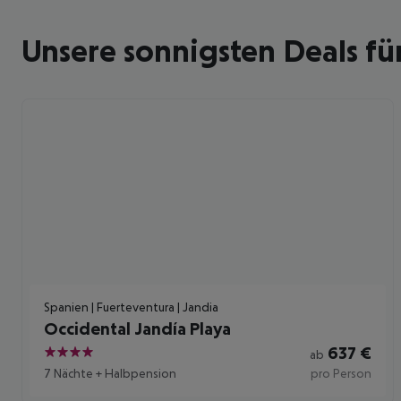
Unsere sonnigsten Deals fü
Spanien | Fuerteventura | Jandia
Occidental Jandía Playa
637
€
ab
4
7 Nächte
+
Halbpension
pro Person