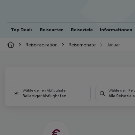
Top Deals
Reisearten
Reiseziele
Informationen
Reiseinspiration
Reisemonate
Januar
REISEKALENDER
JANUAR
Wähle deinen Abflughafen
Wähle dein Reis
Beliebiger Abflughafen
Alle Reiseziele
Neues Jahr, neue
Pauschalreise: Bereit fürs
nächste Abenteuer?