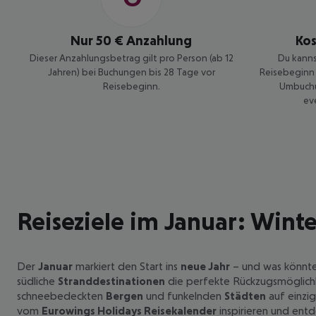
Nur 50 € Anzahlung
Ko
Dieser Anzahlungsbetrag gilt pro Person (ab 12
Du kanns
Jahren) bei Buchungen bis 28 Tage vor
Reisebeginn 
Reisebeginn.
Umbuchu
ev
Reiseziele im Januar: Win
Der
Januar
markiert den Start ins
neue Jahr
– und was könnte 
südliche
Stranddestinationen
die perfekte Rückzugsmöglich
schneebedeckten
Bergen
und funkelnden
Städten
auf einzig
vom
Eurowings Holidays Reisekalender
inspirieren und ent