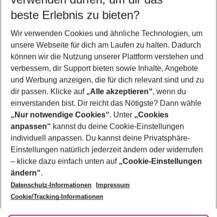
12.08.26
–
10.08.27
5-8 Nächte
beste Erlebnis zu bieten?
Wer wird verreisen
Wir verwenden Cookies und ähnliche Technologien, um
2 Erwachsene
Keine Kinder
unsere Webseite für dich am Laufen zu halten. Dadurch
können wir die Nutzung unserer Plattform verstehen und
Mehr Filter anzeigen
verbessern, dir Support bieten sowie Inhalte, Angebote
und Werbung anzeigen, die für dich relevant sind und zu
dir passen. Klicke auf
„Alle akzeptieren“
, wenn du
einverstanden bist. Dir reicht das Nötigste? Dann wähle
„Nur notwendige Cookies“
. Unter
„Cookies
anpassen“
kannst du deine Cookie-Einstellungen
Footer
Footer navigation
individuell anpassen. Du kannst deine Privatsphäre-
Über uns
Einstellungen natürlich jederzeit ändern oder widerrufen
AGB
– klicke dazu einfach unten auf
„Cookie-Einstellungen
Service & Hilfe
Bestpreisgarantie
ändern“
.
Datenschutz-Informationen
Impressum
Agenturbetreuung
Cookie-Einstellungen ändern
Folge uns
Barrierefreies Reisen
Cookie/Tracking-Informationen
Cookie-Richtlinie
Check-in
Datenschutz