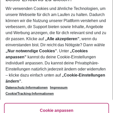
Wer wird verreisen
Wir verwenden Cookies und ähnliche Technologien, um
2 Erwachsene
Keine Kinder
unsere Webseite für dich am Laufen zu halten. Dadurch
können wir die Nutzung unserer Plattform verstehen und
Mehr Filter anzeigen
verbessern, dir Support bieten sowie Inhalte, Angebote
und Werbung anzeigen, die für dich relevant sind und zu
dir passen. Klicke auf
„Alle akzeptieren“
, wenn du
einverstanden bist. Dir reicht das Nötigste? Dann wähle
„Nur notwendige Cookies“
. Unter
„Cookies
anpassen“
kannst du deine Cookie-Einstellungen
Footer
Footer navigation
individuell anpassen. Du kannst deine Privatsphäre-
Über uns
Einstellungen natürlich jederzeit ändern oder widerrufen
AGB
– klicke dazu einfach unten auf
„Cookie-Einstellungen
Service & Hilfe
Bestpreisgarantie
ändern“
.
Datenschutz-Informationen
Impressum
Agenturbetreuung
Cookie-Einstellungen ändern
Folge uns
Barrierefreies Reisen
Cookie/Tracking-Informationen
Cookie-Richtlinie
Check-in
Datenschutz
FAQ
Fakten
Cookie anpassen
HanseMerkur Reiseversicherung
Flexibel buchen