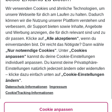
Wer wird verreisen
Wir verwenden Cookies und ähnliche Technologien, um
2 Erwachsene
Keine Kinder
unsere Webseite für dich am Laufen zu halten. Dadurch
können wir die Nutzung unserer Plattform verstehen und
Mehr Filter anzeigen
verbessern, dir Support bieten sowie Inhalte, Angebote
und Werbung anzeigen, die für dich relevant sind und zu
dir passen. Klicke auf
„Alle akzeptieren“
, wenn du
einverstanden bist. Dir reicht das Nötigste? Dann wähle
„Nur notwendige Cookies“
. Unter
„Cookies
anpassen“
kannst du deine Cookie-Einstellungen
Footer
Footer navigation
individuell anpassen. Du kannst deine Privatsphäre-
Über uns
Einstellungen natürlich jederzeit ändern oder widerrufen
AGB
– klicke dazu einfach unten auf
„Cookie-Einstellungen
Service & Hilfe
Bestpreisgarantie
ändern“
.
Datenschutz-Informationen
Impressum
Agenturbetreuung
Cookie-Einstellungen ändern
Folge uns
Barrierefreies Reisen
Cookie/Tracking-Informationen
Cookie-Richtlinie
Check-in
Datenschutz
FAQ
Fakten
Cookie anpassen
HanseMerkur Reiseversicherung
Flexibel buchen