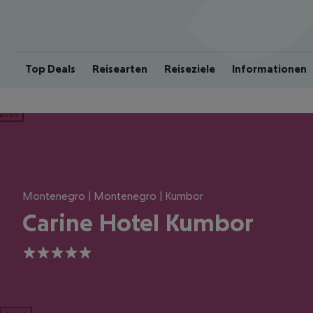
Top Deals
Reisearten
Reiseziele
Informationen
ious
Montenegro | Montenegro | Kumbor
Carine Hotel Kumbor
5