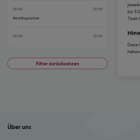
jeweil
00:00
23:59
bis 3:
Rückflugzeiten
Team 
Rückflugzeiten
Hinw
00:00
23:59
Diese 
haben,
Filter zurücksetzen
Footer
Footer navigation
Über uns