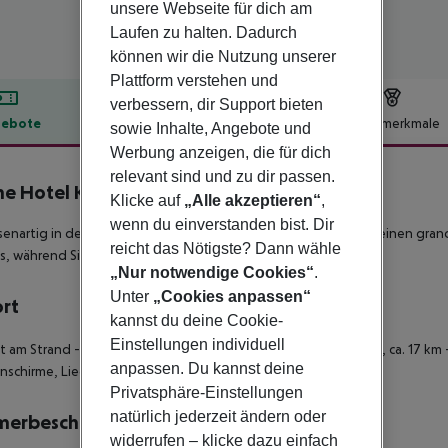
unsere Webseite für dich am
Laufen zu halten. Dadurch
können wir die Nutzung unserer
Plattform verstehen und
verbessern, dir Support bieten
ebote
Hotelbeschreibung
Hotelmerkmale
sowie Inhalte, Angebote und
Werbung anzeigen, die für dich
lbeschreibung
relevant sind und zu dir passen.
ne Hotel Kumbor
Klicke auf
„Alle akzeptieren“
,
5
wenn du einverstanden bist. Dir
senartig in den Hang gebaut, gewährt das erstklassige Hotel einen grand
reicht das Nötigste? Dann wähle
s, während Sie sich mit einer Massage verwöhnen lassen!
„Nur notwendige Cookies“
.
Unter
„Cookies anpassen“
ort
kannst du deine Cookie-
Einstellungen individuell
kt am Strand - zum Ortszentrum: ca. 1 km - zum Flughafen: Tivat, ca. 17 km
anpassen. Du kannst deine
nschirme, Liegen
Privatsphäre-Einstellungen
natürlich jederzeit ändern oder
merbeschreibung
widerrufen – klicke dazu einfach