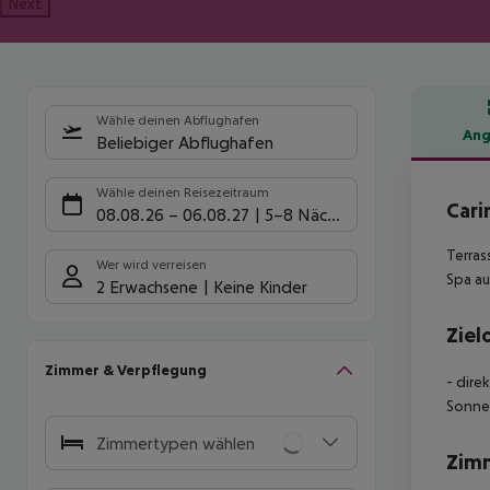
Next
Wähle deinen Abflughafen
Ang
Beliebiger Abflughafen
Hote
Wähle deinen Reisezeitraum
Cari
08.08.26
–
06.08.27
5-8 Nächte
Terras
Wer wird verreisen
Spa au
2 Erwachsene
Keine Kinder
Ziel
Zimmer & Verpflegung
- dire
Sonne
Zimmertypen wählen
Zim