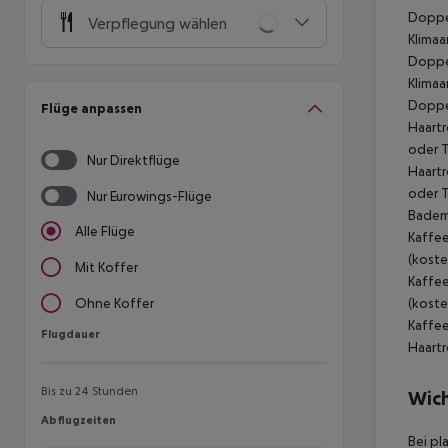
Doppel
Verpflegung wählen
Klimaa
Doppel
Klimaa
Doppel
Flüge anpassen
Haartr
oder T
Nur Direktflüge
Haartr
oder T
Nur Eurowings-Flüge
Badema
Alle Flüge
Kaffee
(koste
Mit Koffer
Kaffee
(koste
Ohne Koffer
Kaffee
Flugdauer
Flugdauer
Haartr
Bis zu 24 Stunden
Wich
Abflugzeiten
Abflugzeiten
Bei pl