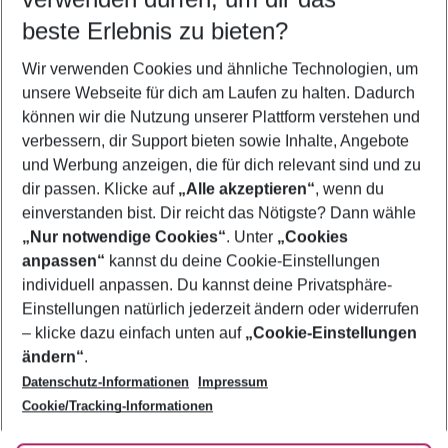
10.08.26
–
08.08.27
5-8 Nächte
beste Erlebnis zu bieten?
Wer wird verreisen
Wir verwenden Cookies und ähnliche Technologien, um
2 Erwachsene
Keine Kinder
unsere Webseite für dich am Laufen zu halten. Dadurch
können wir die Nutzung unserer Plattform verstehen und
Mehr Filter anzeigen
verbessern, dir Support bieten sowie Inhalte, Angebote
und Werbung anzeigen, die für dich relevant sind und zu
dir passen. Klicke auf
„Alle akzeptieren“
, wenn du
einverstanden bist. Dir reicht das Nötigste? Dann wähle
„Nur notwendige Cookies“
. Unter
„Cookies
anpassen“
kannst du deine Cookie-Einstellungen
Footer
Footer navigation
individuell anpassen. Du kannst deine Privatsphäre-
Über uns
Einstellungen natürlich jederzeit ändern oder widerrufen
AGB
– klicke dazu einfach unten auf
„Cookie-Einstellungen
Service & Hilfe
Bestpreisgarantie
ändern“
.
Datenschutz-Informationen
Impressum
Agenturbetreuung
Cookie-Einstellungen ändern
Folge uns
Barrierefreies Reisen
Cookie/Tracking-Informationen
Cookie-Richtlinie
Check-in
Datenschutz