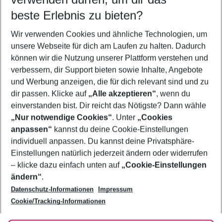
09.08.26
–
07.08.27
5-8 Nächte
beste Erlebnis zu bieten?
Wer wird verreisen
Wir verwenden Cookies und ähnliche Technologien, um
2 Erwachsene
Keine Kinder
unsere Webseite für dich am Laufen zu halten. Dadurch
können wir die Nutzung unserer Plattform verstehen und
Mehr Filter anzeigen
verbessern, dir Support bieten sowie Inhalte, Angebote
und Werbung anzeigen, die für dich relevant sind und zu
dir passen. Klicke auf
„Alle akzeptieren“
, wenn du
einverstanden bist. Dir reicht das Nötigste? Dann wähle
„Nur notwendige Cookies“
. Unter
„Cookies
anpassen“
kannst du deine Cookie-Einstellungen
Footer
Footer navigation
individuell anpassen. Du kannst deine Privatsphäre-
Über uns
Einstellungen natürlich jederzeit ändern oder widerrufen
AGB
– klicke dazu einfach unten auf
„Cookie-Einstellungen
Service & Hilfe
Bestpreisgarantie
ändern“
.
Datenschutz-Informationen
Impressum
Agenturbetreuung
Cookie-Einstellungen ändern
Folge uns
Barrierefreies Reisen
Cookie/Tracking-Informationen
Cookie-Richtlinie
Check-in
Datenschutz