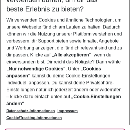
11.08.26
–
09.08.27
5-8 Nächte
beste Erlebnis zu bieten?
Wer wird verreisen
Wir verwenden Cookies und ähnliche Technologien, um
2 Erwachsene
Keine Kinder
unsere Webseite für dich am Laufen zu halten. Dadurch
können wir die Nutzung unserer Plattform verstehen und
Mehr Filter anzeigen
verbessern, dir Support bieten sowie Inhalte, Angebote
und Werbung anzeigen, die für dich relevant sind und zu
dir passen. Klicke auf
„Alle akzeptieren“
, wenn du
einverstanden bist. Dir reicht das Nötigste? Dann wähle
„Nur notwendige Cookies“
. Unter
„Cookies
anpassen“
kannst du deine Cookie-Einstellungen
Footer
Footer navigation
individuell anpassen. Du kannst deine Privatsphäre-
Über uns
Einstellungen natürlich jederzeit ändern oder widerrufen
AGB
– klicke dazu einfach unten auf
„Cookie-Einstellungen
Service & Hilfe
Bestpreisgarantie
ändern“
.
Datenschutz-Informationen
Impressum
Agenturbetreuung
Cookie-Einstellungen ändern
Folge uns
Barrierefreies Reisen
Cookie/Tracking-Informationen
Cookie-Richtlinie
Check-in
Datenschutz