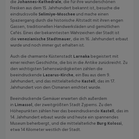
die
Johannes-Kathedrale
, die für ihre wunderschönen
Fresken aus dem 15. Jahrhundert bekannt ist, besuche die
eindrucksvolle
Selimiye-Moschee
und mache einen
Spaziergang durch die historische Altstadt mit ihren engen
Gassen, traditionellen Handwerksläden und gemütlichen
Cafés. Eines der bekanntesten Wahrzeichen der Stadt ist
die
venezianische Stadtmauer
, die im 16. Jahrhundert erbaut
wurde und noch immer gut erhalten ist.
Auch die charmante Küstenstadt
Larnaka
begeistert mit
einer reichen Geschichte, die bis in die Antike zurückreicht. Zu
den wichtigsten Sehenswürdigkeiten zählen die
beeindruckende
Lazarus-Kirche
, ein Bau aus dem 9.
Jahrhundert, und das mittelalterliche
Kastell
, das im 17.
Jahrhundert von den Osmanen errichtet wurde.
Beeindruckende Gemäuer erwarten dich außerdem
in
Limassol
, der zweitgrößten Stadt Zyperns. Zu den
Höhepunkten zählen hier das beeindruckende
Kastell
, das im
14. Jahrhundert erbaut wurde und heute ein spannendes
Museum beherbergt, und die mittelalterliche
Burg Kolossi
,
etwa 14 Kilometer westlich der Stadt.