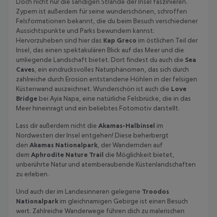
Doch nicht nur die sandigen Strände der Insel faszinieren.
Zypern ist außerdem für seine wunderschönen, schroffen
Felsformationen bekannt, die du beim Besuch verschiedener
Aussichtspunkte und Parks bewundern kannst.
Hervorzuheben sind hier das
Kap Greco
im östlichen Teil der
Insel, das einen spektakulären Blick auf das Meer und die
umliegende Landschaft bietet. Dort findest du auch die
Sea
Caves
, ein eindrucksvolles Naturphänomen, das sich durch
zahlreiche durch Erosion entstandene Höhlen in der felsigen
Küstenwand auszeichnet. Wunderschön ist auch die
Love
Bridge
bei Ayia Napa, eine natürliche Felsbrücke, die in das
Meer hineinragt und ein beliebtes Fotomotiv darstellt.
Lass dir außerdem nicht die
Akamas-Halbinsel
im
Nordwesten der Insel entgehen! Diese beherbergt
den
Akamas Nationalpark
, der Wandernden auf
dem
Aphrodite Nature Trail
die Möglichkeit bietet,
unberührte Natur und atemberaubende Küstenlandschaften
zu erleben.
Und auch der im Landesinneren gelegene
Troodos
Nationalpark
im gleichnamigen Gebirge ist einen Besuch
wert. Zahlreiche Wanderwege führen dich zu malerischen