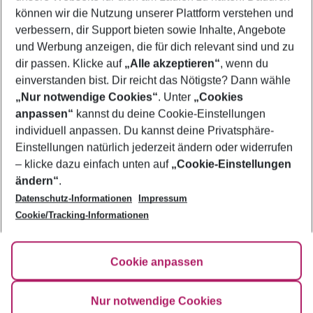
Reisebeginn.
zahlst du keine
(ab 12 Ja
können wir die Nutzung unserer Plattform verstehen und
Umbuchungsgebühr,
verbessern, dir Support bieten sowie Inhalte, Angebote
sondern nur die
und Werbung anzeigen, die für dich relevant sind und zu
eventuelle
Preisdifferenz.
dir passen. Klicke auf
„Alle akzeptieren“
, wenn du
einverstanden bist. Dir reicht das Nötigste? Dann wähle
„Nur notwendige Cookies“
. Unter
„Cookies
anpassen“
kannst du deine Cookie-Einstellungen
Footer
Footer navigation
individuell anpassen. Du kannst deine Privatsphäre-
Über uns
Einstellungen natürlich jederzeit ändern oder widerrufen
AGB
– klicke dazu einfach unten auf
„Cookie-Einstellungen
Service & Hilfe
Bestpreisgarantie
ändern“
.
Datenschutz-Informationen
Impressum
Agenturbetreuung
Cookie-Einstellungen ändern
Folge uns
Barrierefreies Reisen
Cookie/Tracking-Informationen
Cookie-Richtlinie
Check-in
Datenschutz
FAQ
Fakten
Cookie anpassen
HanseMerkur Reiseversicherung
Flexibel buchen
Hilfe & Kontakt
Impressum
Newsletter
Nur notwendige Cookies