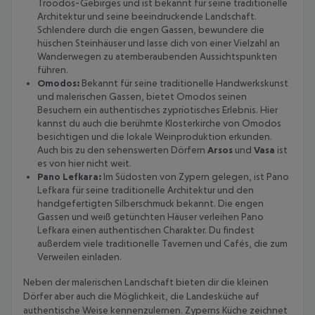
Troodos-Gebirges und ist bekannt für seine traditionelle
Architektur und seine beeindruckende Landschaft.
Schlendere durch die engen Gassen, bewundere die
hüschen Steinhäuser und lasse dich von einer Vielzahl an
Wanderwegen zu atemberaubenden Aussichtspunkten
führen.
Omodos:
Bekannt für seine traditionelle Handwerkskunst
und malerischen Gassen, bietet Omodos seinen
Besuchern ein authentisches zypriotisches Erlebnis. Hier
kannst du auch die berühmte Klosterkirche von Omodos
besichtigen und die lokale Weinproduktion erkunden.
Auch bis zu den sehenswerten Dörfern
Arsos
und
Vasa
ist
es von hier nicht weit.
Pano Lefkara:
Im Südosten von Zypern gelegen, ist Pano
Lefkara für seine traditionelle Architektur und den
handgefertigten Silberschmuck bekannt. Die engen
Gassen und weiß getünchten Häuser verleihen Pano
Lefkara einen authentischen Charakter. Du findest
außerdem viele traditionelle Tavernen und Cafés, die zum
Verweilen einladen.
Neben der malerischen Landschaft bieten dir die kleinen
Dörfer aber auch die Möglichkeit, die Landesküche auf
authentische Weise kennenzulernen. Zyperns Küche zeichnet