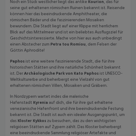
Noch ein Stück westlicher liegt das antike
Kourion
, das für
seine gut erhaltenen römischen Ruinen bekannt ist. Reisende
können hier das beeindruckende Amphitheater, die
römischen Bäder und die faszinierenden Mosaiken
bewundern. Die Stadt liegt auf einer Klippe mit herrlichem
Blick auf das Mittelmeer und ist ein beliebtes Ausflugsziel für
Geschichtsinteressierte. Mache von hier aus auch unbedingt
einen Abstecher zum
Petra tou Romiou
, dem Felsen der
Göttin Aphrodite!
Paphos
ist eine weitere faszinierende Stadt, die für ihre
historischen Stätten und ihre natürliche Schönheit bekannt
ist. Der
Archäologische Park von Kato Paphos
ist UNESCO-
Weltkulturerbe und beherbergt eine Vielzahl von gut
erhaltenen römischen Villen, Mosaiken und Gräbern.
In Nordzypern wartet indes die malerische
Hafenstadt
Kyrenia
auf dich, die für ihre gut erhaltene
venezianische Hafenfront und ihre beeindruckende Festung
bekannt ist. Die Stadt ist auch ein idealer Ausgangspunkt, um
das
Kloster Kykkos
zu besuchen, das zu den wichtigsten
religiösen Stätten auf Zypern zählt. Das Kloster beherbergt
eine beeindruckende Sammlung religiöser Artefakte und