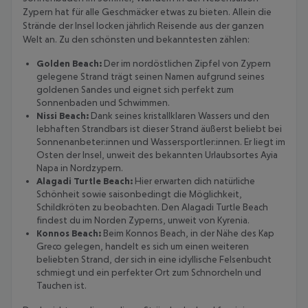
Zypern hat für alle Geschmäcker etwas zu bieten. Allein die
Strände der Insel locken jährlich Reisende aus der ganzen
Welt an. Zu den schönsten und bekanntesten zählen:
Golden Beach:
Der im nordöstlichen Zipfel von Zypern
gelegene Strand trägt seinen Namen aufgrund seines
goldenen Sandes und eignet sich perfekt zum
Sonnenbaden und Schwimmen.
Nissi Beach:
Dank seines kristallklaren Wassers und den
lebhaften Strandbars ist dieser Strand äußerst beliebt bei
Sonnenanbeter:innen und Wassersportler:innen. Er liegt im
Osten der Insel, unweit des bekannten Urlaubsortes Ayia
Napa in Nordzypern.
Alagadi Turtle Beach:
Hier erwarten dich natürliche
Schönheit sowie saisonbedingt die Möglichkeit,
Schildkröten zu beobachten. Den Alagadi Turtle Beach
findest du im Norden Zyperns, unweit von Kyrenia.
Konnos Beach:
Beim Konnos Beach, in der Nähe des Kap
Greco gelegen, handelt es sich um einen weiteren
beliebten Strand, der sich in eine idyllische Felsenbucht
schmiegt und ein perfekter Ort zum Schnorcheln und
Tauchen ist.