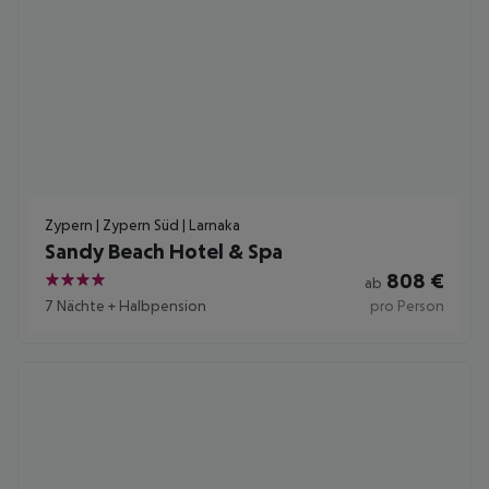
Zypern | Zypern Süd | Larnaka
Sandy Beach Hotel & Spa
808
€
ab
4
7 Nächte
+
Halbpension
pro Person