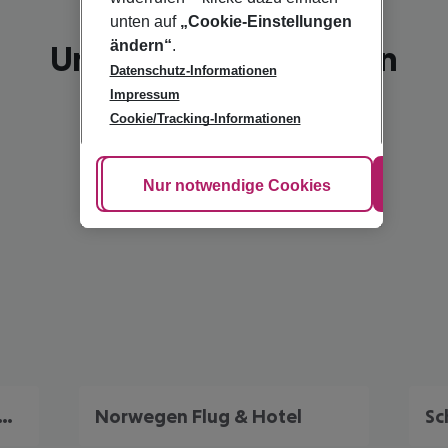
unten auf
„Cookie-Einstellungen
ändern“
.
Unsere Empfehlungen
Datenschutz-Informationen
Impressum
Cookie/Tracking-Informationen
Cookie anpassen
Nur notwendige Cookies
Alle
ark Frühbucher Angebote
Norwegen Flug & Hotel
Sc