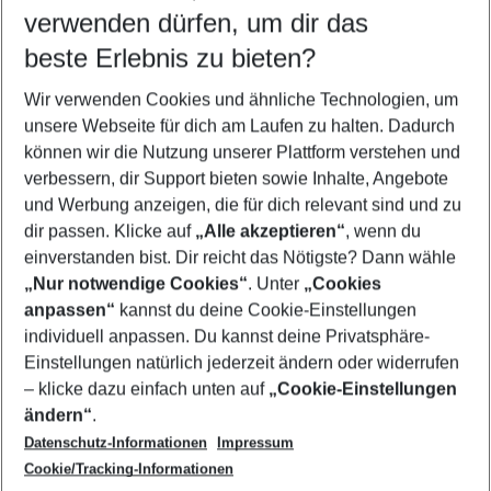
verwenden dürfen, um dir das
Wähle deinen Reisezeitraum
08.08.26
–
06.08.27
5-8 Nächte
beste Erlebnis zu bieten?
Wer wird verreisen
Wir verwenden Cookies und ähnliche Technologien, um
2 Erwachsene
Keine Kinder
unsere Webseite für dich am Laufen zu halten. Dadurch
können wir die Nutzung unserer Plattform verstehen und
Mehr Filter anzeigen
verbessern, dir Support bieten sowie Inhalte, Angebote
und Werbung anzeigen, die für dich relevant sind und zu
dir passen. Klicke auf
„Alle akzeptieren“
, wenn du
einverstanden bist. Dir reicht das Nötigste? Dann wähle
„Nur notwendige Cookies“
. Unter
„Cookies
anpassen“
kannst du deine Cookie-Einstellungen
Footer
Footer navigation
individuell anpassen. Du kannst deine Privatsphäre-
Über uns
Einstellungen natürlich jederzeit ändern oder widerrufen
AGB
– klicke dazu einfach unten auf
„Cookie-Einstellungen
Service & Hilfe
Bestpreisgarantie
ändern“
.
Datenschutz-Informationen
Impressum
Agenturbetreuung
Cookie-Einstellungen ändern
Folge uns
Barrierefreies Reisen
Cookie/Tracking-Informationen
Cookie-Richtlinie