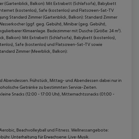
 (Gartenblick, Balkon): Mit Extrabett (Schlafsofa), Babybett
Internet (kostenlos), Safe (kostenlos) und Flatscreen-Sat-TV
egung Standard Zimmer (Gartenblick, Balkon): Standard Zimmer
 Wasserkocher (ggf. geg. Gebühr), Minibar (geg. Gebühr),
regulierbarer Klimaanlage. Badezimmer mit Dusche (Größe: 24 m²).
, Balkon): Mit Extrabett (Schlafsofa), Babybett (kostenlos),
tenlos), Safe (kostenlos) und Flatscreen-Sat-TV sowie
tandard Zimmer (Meerblick, Balkon):
 akzeptieren
- und Abendessen. Frühstück, Mittag- und Abendessen dabei nur in
lkoholische Getränke zu bestimmten Service-Zeiten.
kleine Snacks (12:00 - 17:00 Uhr), Mitternachtssnacks (01:00 -
 Aerobic, Beachvolleyball und Fitness. Wellnessangebote:
hr. Unterhaltung für Erwachsene: Live-Musik.