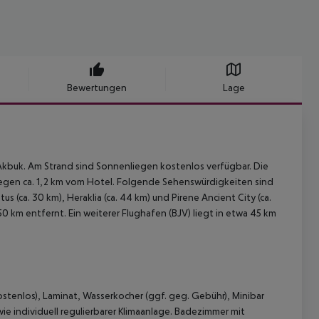
Bewertungen
Lage
Akbuk. Am Strand sind Sonnenliegen kostenlos verfügbar. Die
 liegen ca. 1,2 km vom Hotel. Folgende Sehenswürdigkeiten sind
tus (ca. 30 km), Heraklia (ca. 44 km) und Pirene Ancient City (ca.
50 km entfernt. Ein weiterer Flughafen (BJV) liegt in etwa 45 km
ostenlos), Laminat, Wasserkocher (ggf. geg. Gebühr), Minibar
ie individuell regulierbarer Klimaanlage. Badezimmer mit