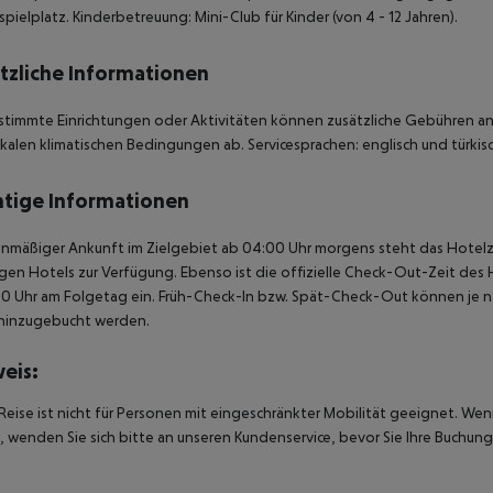
spielplatz. Kinderbetreuung: Mini-Club für Kinder (von 4 - 12 Jahren).
tzliche Informationen
stimmte Einrichtungen oder Aktivitäten können zusätzliche Gebühren anf
kalen klimatischen Bedingungen ab. Servicesprachen: englisch und türkisc
tige Informationen
anmäßiger Ankunft im Zielgebiet ab 04:00 Uhr morgens steht das Hotelz
igen Hotels zur Verfügung. Ebenso ist die offizielle Check-Out-Zeit des 
00 Uhr am Folgetag ein. Früh-Check-In bzw. Spät-Check-Out können je n
hinzugebucht werden.
eis:
Reise ist nicht für Personen mit eingeschränkter Mobilität geeignet. We
 wenden Sie sich bitte an unseren Kundenservice, bevor Sie Ihre Buchung