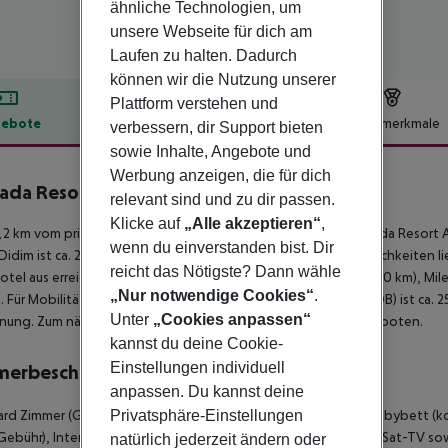
ähnliche Technologien, um
unsere Webseite für dich am
Laufen zu halten. Dadurch
können wir die Nutzung unserer
Plattform verstehen und
ebote
Hotelbeschreibung
Hotelmerkmale
verbessern, dir Support bieten
sowie Inhalte, Angebote und
lbeschreibung
Werbung anzeigen, die für dich
ada Resort by Wyndham Akbuk
relevant sind und zu dir passen.
4
Klicke auf
„Alle akzeptieren“
,
,2 km vom privaten Sandstrand entfernt liegt das Hotel Ramada Resort 
wenn du einverstanden bist. Dir
Didim ist ca. 20 km entfernt (Kusadasi ca. 75 km). Einkaufsmöglichkeiten
reicht das Nötigste? Dann wähle
tel aus erreichbar: Sapli Island (ca. 5 km), Apollon Temple (ca. 20 km), Mile
„Nur notwendige Cookies“
.
. Für Mobilität sorgt ein Mietwagen-Verleih. Der Flughafen (ADB) ist ca. 2
Unter
„Cookies anpassen“
nung. Zum nächsten Strand wird ein kostenloses Shuttle angeboten.
kannst du deine Cookie-
Einstellungen individuell
merbeschreibung
anpassen. Du kannst deine
Privatsphäre-Einstellungen
rd Zimmer (Gartenblick, Balkon): Mit Extrabett (Schlafsofa), Babybett (k
Gebühr), Internet (kostenlos), Safe (kostenlos) und Flatscreen-Sat-TV sow
natürlich jederzeit ändern oder