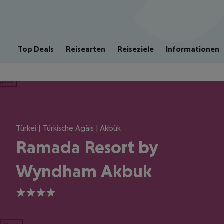
Top Deals
Reisearten
Reiseziele
Informationen
ious
Türkei | Türkische Ägäis | Akbük
Ramada Resort by
Wyndham Akbuk
4