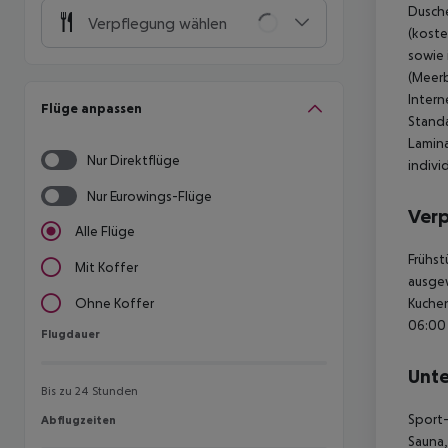
Dusche
Verpflegung wählen
(koste
sowie 
(Meerb
Intern
Flüge anpassen
Standa
Lamina
Nur Direktflüge
indivi
Nur Eurowings-Flüge
Ver
Alle Flüge
Frühst
Mit Koffer
ausgew
Kuchen
Ohne Koffer
06:00 
Flugdauer
Flugdauer
Unte
Bis zu 24 Stunden
Sport-
Abflugzeiten
Abflugzeiten
Sauna