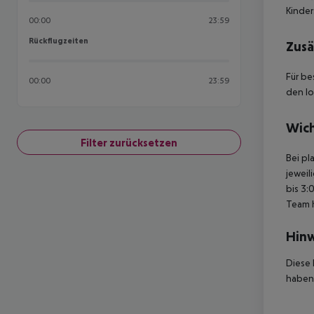
Kinder
00:00
23:59
Rückflugzeiten
Rückflugzeiten
Zusä
Für be
00:00
23:59
den lo
Wich
Filter zurücksetzen
Bei pl
jeweil
bis 3:
Team 
Hinw
Diese 
haben,