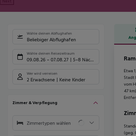
Next
Wähle deinen Abflughafen
Ang
Beliebiger Abflughafen
Hote
Wähle deinen Reisezeitraum
Ram
09.08.26
–
07.08.27
5-8 Nächte
Etwa 1
Wer wird verreisen
Stadt 
2 Erwachsene
Keine Kinder
vom Ho
47 km)
Entfer
Zimmer & Verpflegung
Zim
Zimmertypen wählen
Standa
(geg. 