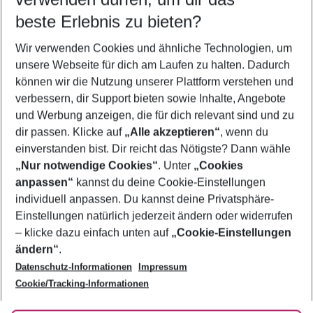
09.08.26
–
07.08.27
5-8 Nächte
beste Erlebnis zu bieten?
Wer wird verreisen
Wir verwenden Cookies und ähnliche Technologien, um
2 Erwachsene
Keine Kinder
unsere Webseite für dich am Laufen zu halten. Dadurch
können wir die Nutzung unserer Plattform verstehen und
Mehr Filter anzeigen
verbessern, dir Support bieten sowie Inhalte, Angebote
und Werbung anzeigen, die für dich relevant sind und zu
dir passen. Klicke auf
„Alle akzeptieren“
, wenn du
einverstanden bist. Dir reicht das Nötigste? Dann wähle
„Nur notwendige Cookies“
. Unter
„Cookies
anpassen“
kannst du deine Cookie-Einstellungen
Footer
Footer navigation
individuell anpassen. Du kannst deine Privatsphäre-
Über uns
Einstellungen natürlich jederzeit ändern oder widerrufen
AGB
– klicke dazu einfach unten auf
„Cookie-Einstellungen
Service & Hilfe
Bestpreisgarantie
ändern“
.
Datenschutz-Informationen
Impressum
Agenturbetreuung
Cookie-Einstellungen ändern
Folge uns
Barrierefreies Reisen
Cookie/Tracking-Informationen
Cookie-Richtlinie
Check-in
Datenschutz