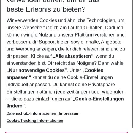
11.08.26
–
09.08.27
5-8 Nächte
beste Erlebnis zu bieten?
Wer wird verreisen
Wir verwenden Cookies und ähnliche Technologien, um
2 Erwachsene
Keine Kinder
unsere Webseite für dich am Laufen zu halten. Dadurch
können wir die Nutzung unserer Plattform verstehen und
Mehr Filter anzeigen
verbessern, dir Support bieten sowie Inhalte, Angebote
und Werbung anzeigen, die für dich relevant sind und zu
dir passen. Klicke auf
„Alle akzeptieren“
, wenn du
einverstanden bist. Dir reicht das Nötigste? Dann wähle
„Nur notwendige Cookies“
. Unter
„Cookies
anpassen“
kannst du deine Cookie-Einstellungen
Footer
Footer navigation
individuell anpassen. Du kannst deine Privatsphäre-
Über uns
Einstellungen natürlich jederzeit ändern oder widerrufen
AGB
– klicke dazu einfach unten auf
„Cookie-Einstellungen
Service & Hilfe
Bestpreisgarantie
ändern“
.
Datenschutz-Informationen
Impressum
Agenturbetreuung
Cookie-Einstellungen ändern
Folge uns
Barrierefreies Reisen
Cookie/Tracking-Informationen
Cookie-Richtlinie
Check-in
Datenschutz