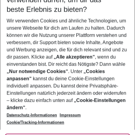
09.08.26
–
07.08.27
5-8 Nächte
beste Erlebnis zu bieten?
Wer wird verreisen
Wir verwenden Cookies und ähnliche Technologien, um
2 Erwachsene
Keine Kinder
unsere Webseite für dich am Laufen zu halten. Dadurch
können wir die Nutzung unserer Plattform verstehen und
Mehr Filter anzeigen
verbessern, dir Support bieten sowie Inhalte, Angebote
und Werbung anzeigen, die für dich relevant sind und zu
dir passen. Klicke auf
„Alle akzeptieren“
, wenn du
einverstanden bist. Dir reicht das Nötigste? Dann wähle
„Nur notwendige Cookies“
. Unter
„Cookies
anpassen“
kannst du deine Cookie-Einstellungen
Footer
Footer navigation
individuell anpassen. Du kannst deine Privatsphäre-
Über uns
Einstellungen natürlich jederzeit ändern oder widerrufen
AGB
– klicke dazu einfach unten auf
„Cookie-Einstellungen
Service & Hilfe
Bestpreisgarantie
ändern“
.
Datenschutz-Informationen
Impressum
Agenturbetreuung
Cookie-Einstellungen ändern
Folge uns
Barrierefreies Reisen
Cookie/Tracking-Informationen
Cookie-Richtlinie
Check-in
Datenschutz