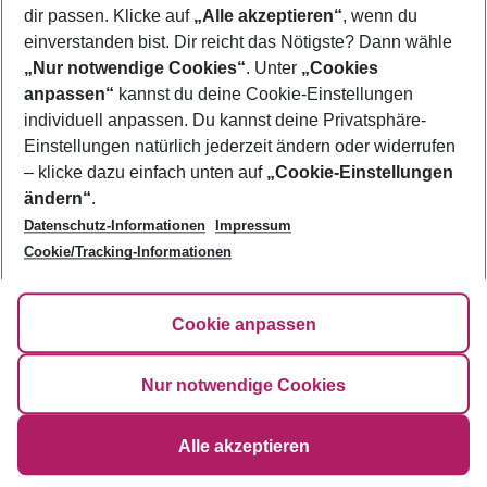
Zürich
dir passen. Klicke auf
„Alle akzeptieren“
, wenn du
einverstanden bist. Dir reicht das Nötigste? Dann wähle
„Nur notwendige Cookies“
. Unter
„Cookies
Footer
Footer navigation
anpassen“
kannst du deine Cookie-Einstellungen
Über uns
individuell anpassen. Du kannst deine Privatsphäre-
Einstellungen natürlich jederzeit ändern oder widerrufen
AGB
Service & Hilfe
– klicke dazu einfach unten auf
„Cookie-Einstellungen
Bestpreisgarantie
ändern“
.
Agenturbetreuung
Cookie-Einstellungen ändern
Datenschutz-Informationen
Impressum
Folge uns
Barrierefreies Reisen
Cookie-Richtlinie
Cookie/Tracking-Informationen
Check-in
Datenschutz
FAQ
Fakten
HanseMerkur Reiseversicherung
Flexibel buchen
Cookie anpassen
Hilfe & Kontakt
Impressum
Newsletter
Nur notwendige Cookies
©
2026
Eurowings
Alle akzeptieren