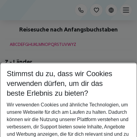
Reisesuche nach Anfangsbuchstaben
A
B
C
D
E
F
G
H
I
J
K
L
M
N
O
P
Q
R
S
T
U
V
W
Y
Z
Z
-
Länder
Stimmst du zu, dass wir Cookies
Zypern
verwenden dürfen, um dir das
Z
-
Regionen
beste Erlebnis zu bieten?
Zakynthos
Wir verwenden Cookies und ähnliche Technologien, um
unsere Webseite für dich am Laufen zu halten. Dadurch
Z
-
Städte
können wir die Nutzung unserer Plattform verstehen und
verbessern, dir Support bieten sowie Inhalte, Angebote
Zadar
Zagreb
und Werbung anzeigen, die für dich relevant sind und zu