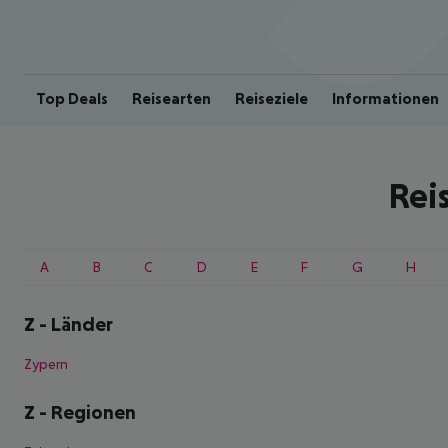
Top Deals
Reisearten
Reiseziele
Informationen
Rei
A
B
C
D
E
F
G
H
Z
-
Länder
Zypern
Z
-
Regionen