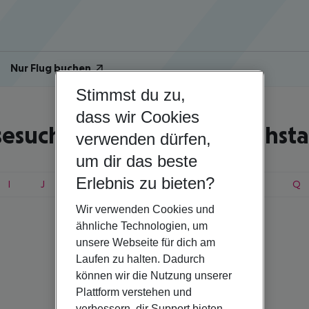
Nur Flug buchen
Stimmst du zu,
dass wir Cookies
sesuche nach Anfangsbuchst
verwenden dürfen,
um dir das beste
Erlebnis zu bieten?
I
J
K
L
M
N
O
P
Q
Wir verwenden Cookies und
ähnliche Technologien, um
unsere Webseite für dich am
Laufen zu halten. Dadurch
können wir die Nutzung unserer
Plattform verstehen und
verbessern, dir Support bieten