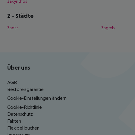
Zakynthos
Z
-
Städte
Zadar
Zagreb
Footer
Footer navigation
Über uns
AGB
Bestpreisgarantie
Cookie-Einstellungen ändern
Cookie-Richtlinie
Datenschutz
Fakten
Flexibel buchen
Impressum