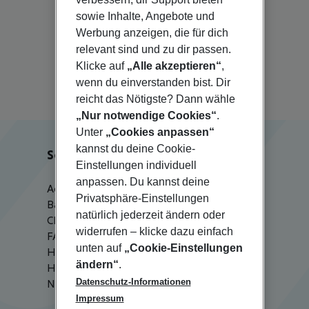
sowie Inhalte, Angebote und
Werbung anzeigen, die für dich
relevant sind und zu dir passen.
Zürich
Klicke auf
„Alle akzeptieren“
,
wenn du einverstanden bist. Dir
reicht das Nötigste? Dann wähle
„Nur notwendige Cookies“
.
Unter
„Cookies anpassen“
kannst du deine Cookie-
Service & Hilfe
Einstellungen individuell
anpassen. Du kannst deine
Agenturbetreuung
Privatsphäre-Einstellungen
Barrierefreies Reisen
natürlich jederzeit ändern oder
Check-in
widerrufen – klicke dazu einfach
FAQ
unten auf
„Cookie-Einstellungen
HanseMerkur Reiseversicherung
ändern“
.
Hilfe & Kontakt
Datenschutz-Informationen
Newsletter
Impressum