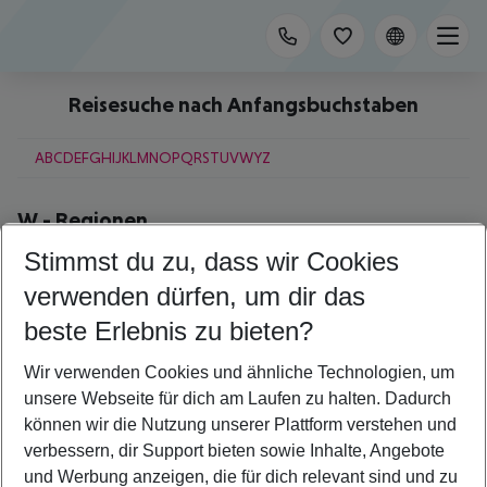
Reisesuche nach Anfangsbuchstaben
A
B
C
D
E
F
G
H
I
J
K
L
M
N
O
P
Q
R
S
T
U
V
W
Y
Z
W
-
Regionen
Stimmst du zu, dass wir Cookies
Westküste
verwenden dürfen, um dir das
W
-
Städte
beste Erlebnis zu bieten?
Warschau
Wir verwenden Cookies und ähnliche Technologien, um
Washington D.C.
unsere Webseite für dich am Laufen zu halten. Dadurch
Wien
Windhoek
können wir die Nutzung unserer Plattform verstehen und
verbessern, dir Support bieten sowie Inhalte, Angebote
und Werbung anzeigen, die für dich relevant sind und zu