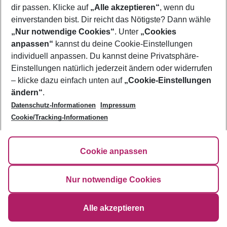
Footer
Footer navigation
dir passen. Klicke auf
„Alle akzeptieren“
, wenn du
Über uns
einverstanden bist. Dir reicht das Nötigste? Dann wähle
„Nur notwendige Cookies“
. Unter
„Cookies
AGB
Service & Hilfe
anpassen“
kannst du deine Cookie-Einstellungen
Bestpreisgarantie
individuell anpassen. Du kannst deine Privatsphäre-
Agenturbetreuung
Cookie-Einstellungen ändern
Einstellungen natürlich jederzeit ändern oder widerrufen
Folge uns
Barrierefreies Reisen
Cookie-Richtlinie
– klicke dazu einfach unten auf
„Cookie-Einstellungen
Check-in
Datenschutz
ändern“
.
FAQ
Fakten
Datenschutz-Informationen
Impressum
HanseMerkur Reiseversicherung
Flexibel buchen
Cookie/Tracking-Informationen
Hilfe & Kontakt
Impressum
Newsletter
Cookie anpassen
©
2026
Eurowings
Nur notwendige Cookies
Alle akzeptieren