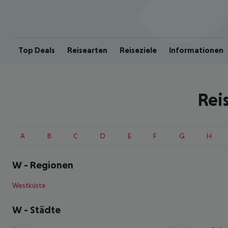
Top Deals
Reisearten
Reiseziele
Informationen
Rei
A
B
C
D
E
F
G
H
W
-
Regionen
Westküste
W
-
Städte