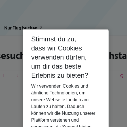
Nur Flug buchen
Stimmst du zu,
dass wir Cookies
sesuche nach Anfangsbuchst
verwenden dürfen,
um dir das beste
Erlebnis zu bieten?
I
J
K
L
M
N
O
P
Q
Wir verwenden Cookies und
ähnliche Technologien, um
unsere Webseite für dich am
Laufen zu halten. Dadurch
können wir die Nutzung unserer
Plattform verstehen und
verbessern, dir Support bieten