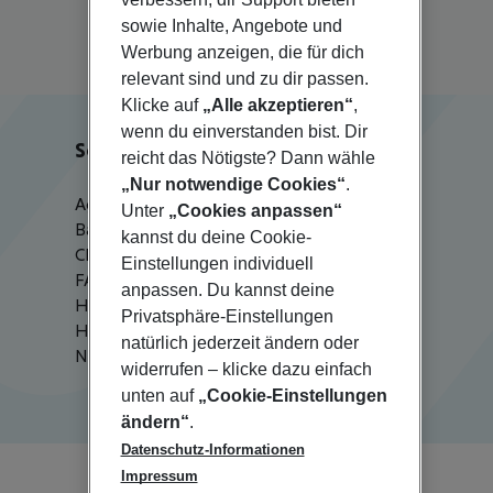
Wien
sowie Inhalte, Angebote und
Werbung anzeigen, die für dich
relevant sind und zu dir passen.
Klicke auf
„Alle akzeptieren“
,
wenn du einverstanden bist. Dir
Service & Hilfe
reicht das Nötigste? Dann wähle
„Nur notwendige Cookies“
.
Agenturbetreuung
Unter
„Cookies anpassen“
Barrierefreies Reisen
kannst du deine Cookie-
Check-in
Einstellungen individuell
FAQ
anpassen. Du kannst deine
HanseMerkur Reiseversicherung
Privatsphäre-Einstellungen
Hilfe & Kontakt
natürlich jederzeit ändern oder
Newsletter
widerrufen – klicke dazu einfach
unten auf
„Cookie-Einstellungen
ändern“
.
Datenschutz-Informationen
Impressum