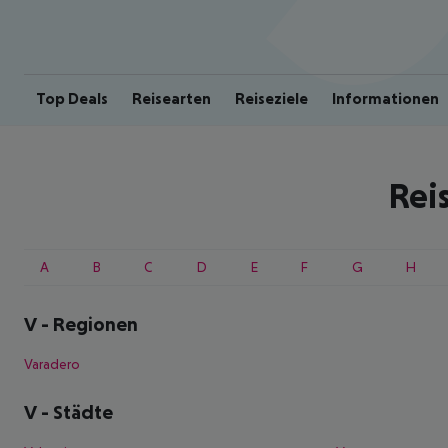
Top Deals
Reisearten
Reiseziele
Informationen
Rei
A
B
C
D
E
F
G
H
V
-
Regionen
Varadero
V
-
Städte