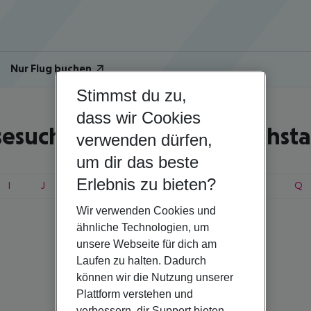
Nur Flug buchen
Stimmst du zu,
dass wir Cookies
sesuche nach Anfangsbuchst
verwenden dürfen,
um dir das beste
Erlebnis zu bieten?
I
J
K
L
M
N
O
P
Q
Wir verwenden Cookies und
ähnliche Technologien, um
unsere Webseite für dich am
Laufen zu halten. Dadurch
können wir die Nutzung unserer
Plattform verstehen und
verbessern, dir Support bieten