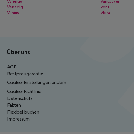
Valencia
Vancouver
Venedig
Vent
Vilnius
Vlora
Footer
Footer navigation
Über uns
AGB
Bestpreisgarantie
Cookie-Einstellungen ändern
Cookie-Richtlinie
Datenschutz
Fakten
Flexibel buchen
Impressum