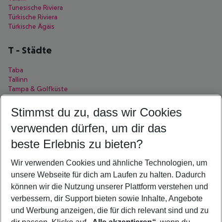
Tunesische Riviera
Türkische Riviera
Türkische Ägäis
T
-
Städte
Taba
Tallinn
Tampa & Golfküste
Taormina
Tavira
Stimmst du zu, dass wir Cookies
Tekirova
verwenden dürfen, um dir das
Tel Aviv
Thessaloniki
beste Erlebnis zu bieten?
Tigaki
Tirana
Wir verwenden Cookies und ähnliche Technologien, um
Torba
Toronto
unsere Webseite für dich am Laufen zu halten. Dadurch
Torremolinos
können wir die Nutzung unserer Plattform verstehen und
Tossa de Mar
verbessern, dir Support bieten sowie Inhalte, Angebote
Triest
und Werbung anzeigen, die für dich relevant sind und zu
Trogir
Tunis