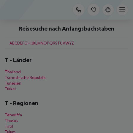
Reisesuche nach Anfangsbuchstaben
A
B
C
D
E
F
G
H
I
J
K
L
M
N
O
P
Q
R
S
T
U
V
W
Y
Z
T
-
Länder
Thailand
Tschechische Republik
Tunesien
Türkei
T
-
Regionen
Teneriffa
Thasos
Tirol
Tulum