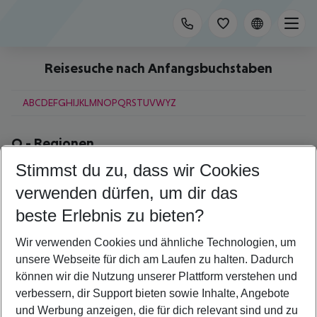
Reisesuche nach Anfangsbuchstaben
A
B
C
D
E
F
G
H
I
J
K
L
M
N
O
P
Q
R
S
T
U
V
W
Y
Z
Q
-
Regionen
Stimmst du zu, dass wir Cookies
Qawra
Quebec
verwenden dürfen, um dir das
beste Erlebnis zu bieten?
Q
-
Städte
Wir verwenden Cookies und ähnliche Technologien, um
Quarteira
unsere Webseite für dich am Laufen zu halten. Dadurch
Queens
können wir die Nutzung unserer Plattform verstehen und
verbessern, dir Support bieten sowie Inhalte, Angebote
Footer
und Werbung anzeigen, die für dich relevant sind und zu
Footer navigation