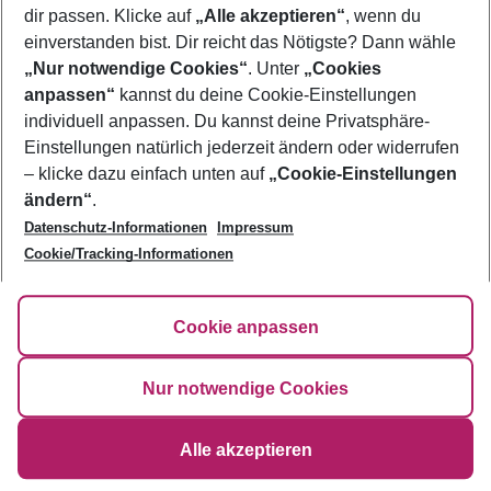
Über uns
dir passen. Klicke auf
„Alle akzeptieren“
, wenn du
einverstanden bist. Dir reicht das Nötigste? Dann wähle
AGB
Service & Hilfe
„Nur notwendige Cookies“
. Unter
„Cookies
Bestpreisgarantie
anpassen“
kannst du deine Cookie-Einstellungen
Agenturbetreuung
Cookie-Einstellungen ändern
individuell anpassen. Du kannst deine Privatsphäre-
Folge uns
Barrierefreies Reisen
Cookie-Richtlinie
Einstellungen natürlich jederzeit ändern oder widerrufen
Check-in
Datenschutz
– klicke dazu einfach unten auf
„Cookie-Einstellungen
FAQ
Fakten
ändern“
.
HanseMerkur Reiseversicherung
Flexibel buchen
Datenschutz-Informationen
Impressum
Hilfe & Kontakt
Impressum
Cookie/Tracking-Informationen
Newsletter
Cookie anpassen
©
2026
Eurowings
Nur notwendige Cookies
Alle akzeptieren