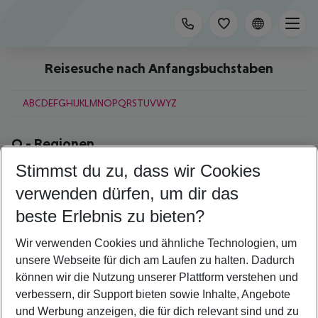
Reisesuche nach Anfangsbuchstaben
A
B
C
D
E
F
G
H
I
J
K
L
M
N
O
P
Q
R
S
T
U
V
W
Y
Z
Q
-
Regionen
Stimmst du zu, dass wir Cookies
Qawra
Quebec
verwenden dürfen, um dir das
beste Erlebnis zu bieten?
Q
-
Städte
Wir verwenden Cookies und ähnliche Technologien, um
Quarteira
unsere Webseite für dich am Laufen zu halten. Dadurch
Queens
können wir die Nutzung unserer Plattform verstehen und
verbessern, dir Support bieten sowie Inhalte, Angebote
Footer
und Werbung anzeigen, die für dich relevant sind und zu
Footer navigation