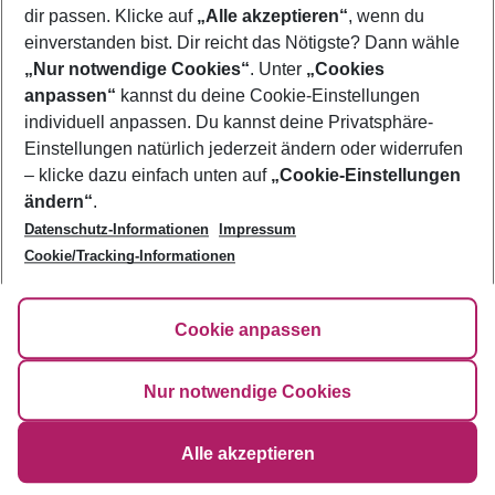
Über uns
dir passen. Klicke auf
„Alle akzeptieren“
, wenn du
einverstanden bist. Dir reicht das Nötigste? Dann wähle
AGB
Service & Hilfe
„Nur notwendige Cookies“
. Unter
„Cookies
Bestpreisgarantie
anpassen“
kannst du deine Cookie-Einstellungen
Agenturbetreuung
Cookie-Einstellungen ändern
individuell anpassen. Du kannst deine Privatsphäre-
Folge uns
Barrierefreies Reisen
Cookie-Richtlinie
Einstellungen natürlich jederzeit ändern oder widerrufen
Check-in
Datenschutz
– klicke dazu einfach unten auf
„Cookie-Einstellungen
FAQ
Fakten
ändern“
.
HanseMerkur Reiseversicherung
Flexibel buchen
Datenschutz-Informationen
Impressum
Hilfe & Kontakt
Impressum
Cookie/Tracking-Informationen
Newsletter
Cookie anpassen
©
2026
Eurowings
Nur notwendige Cookies
Alle akzeptieren