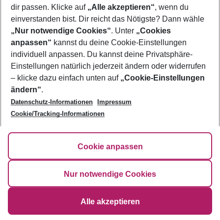
dir passen. Klicke auf
„Alle akzeptieren“
, wenn du
Ölüdeniz
einverstanden bist. Dir reicht das Nötigste? Dann wähle
„Nur notwendige Cookies“
. Unter
„Cookies
Footer
anpassen“
kannst du deine Cookie-Einstellungen
Footer navigation
Über uns
individuell anpassen. Du kannst deine Privatsphäre-
Einstellungen natürlich jederzeit ändern oder widerrufen
AGB
Service & Hilfe
– klicke dazu einfach unten auf
„Cookie-Einstellungen
Bestpreisgarantie
ändern“
.
Agenturbetreuung
Cookie-Einstellungen ändern
Datenschutz-Informationen
Impressum
Folge uns
Barrierefreies Reisen
Cookie-Richtlinie
Cookie/Tracking-Informationen
Check-in
Datenschutz
FAQ
Fakten
HanseMerkur Reiseversicherung
Flexibel buchen
Cookie anpassen
Hilfe & Kontakt
Impressum
Newsletter
Nur notwendige Cookies
©
2026
Eurowings
Alle akzeptieren