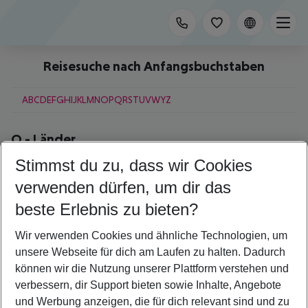
Reisesuche nach Anfangsbuchstaben
A
B
C
D
E
F
G
H
I
J
K
L
M
N
O
P
Q
R
S
T
U
V
W
Y
Z
O
-
Länder
Stimmst du zu, dass wir Cookies
Oman
Österreich
verwenden dürfen, um dir das
beste Erlebnis zu bieten?
O
-
Städte
Wir verwenden Cookies und ähnliche Technologien, um
Oia
unsere Webseite für dich am Laufen zu halten. Dadurch
Okurcalar
Olbia
können wir die Nutzung unserer Plattform verstehen und
Orlando
verbessern, dir Support bieten sowie Inhalte, Angebote
Ornos
und Werbung anzeigen, die für dich relevant sind und zu
Oslo