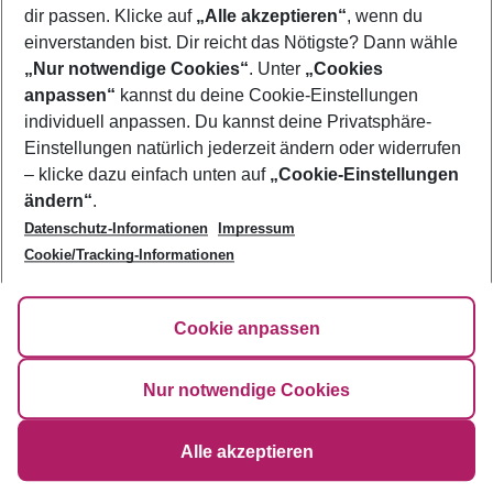
dir passen. Klicke auf
„Alle akzeptieren“
, wenn du
Ölüdeniz
einverstanden bist. Dir reicht das Nötigste? Dann wähle
„Nur notwendige Cookies“
. Unter
„Cookies
Footer
anpassen“
kannst du deine Cookie-Einstellungen
Footer navigation
Über uns
individuell anpassen. Du kannst deine Privatsphäre-
Einstellungen natürlich jederzeit ändern oder widerrufen
AGB
Service & Hilfe
– klicke dazu einfach unten auf
„Cookie-Einstellungen
Bestpreisgarantie
ändern“
.
Agenturbetreuung
Cookie-Einstellungen ändern
Datenschutz-Informationen
Impressum
Folge uns
Barrierefreies Reisen
Cookie-Richtlinie
Cookie/Tracking-Informationen
Check-in
Datenschutz
FAQ
Fakten
HanseMerkur Reiseversicherung
Flexibel buchen
Cookie anpassen
Hilfe & Kontakt
Impressum
Newsletter
Nur notwendige Cookies
©
2026
Eurowings
Alle akzeptieren