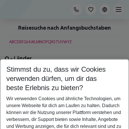
Reisesuche nach Anfangsbuchstaben
A
B
C
D
E
F
G
H
I
J
K
L
M
N
O
P
Q
R
S
T
U
V
W
Y
Z
O
-
Länder
Stimmst du zu, dass wir Cookies
Oman
Österreich
verwenden dürfen, um dir das
beste Erlebnis zu bieten?
O
-
Städte
Wir verwenden Cookies und ähnliche Technologien, um
Oia
unsere Webseite für dich am Laufen zu halten. Dadurch
Okurcalar
Olbia
können wir die Nutzung unserer Plattform verstehen und
Orlando
verbessern, dir Support bieten sowie Inhalte, Angebote
Ornos
und Werbung anzeigen, die für dich relevant sind und zu
Oslo