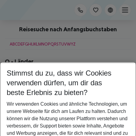
Reisesuche nach Anfangsbuchstaben
A
B
C
D
E
F
G
H
I
J
K
L
M
N
O
P
Q
R
S
T
U
V
W
Y
Z
O
-
Länder
Stimmst du zu, dass wir Cookies
Oman
Österreich
verwenden dürfen, um dir das
beste Erlebnis zu bieten?
O
-
Städte
Wir verwenden Cookies und ähnliche Technologien, um
Oia
unsere Webseite für dich am Laufen zu halten. Dadurch
Okurcalar
Olbia
können wir die Nutzung unserer Plattform verstehen und
Orlando
verbessern, dir Support bieten sowie Inhalte, Angebote
Ornos
und Werbung anzeigen, die für dich relevant sind und zu
Oslo