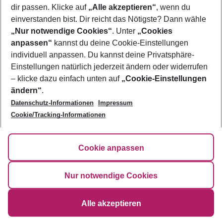
dir passen. Klicke auf
„Alle akzeptieren“
, wenn du
Ölüdeniz
einverstanden bist. Dir reicht das Nötigste? Dann wähle
„Nur notwendige Cookies“
. Unter
„Cookies
Footer
anpassen“
kannst du deine Cookie-Einstellungen
Footer navigation
Über uns
individuell anpassen. Du kannst deine Privatsphäre-
Einstellungen natürlich jederzeit ändern oder widerrufen
AGB
Service & Hilfe
– klicke dazu einfach unten auf
„Cookie-Einstellungen
Bestpreisgarantie
ändern“
.
Agenturbetreuung
Cookie-Einstellungen ändern
Datenschutz-Informationen
Impressum
Folge uns
Barrierefreies Reisen
Cookie-Richtlinie
Cookie/Tracking-Informationen
Check-in
Datenschutz
FAQ
Fakten
HanseMerkur Reiseversicherung
Flexibel buchen
Cookie anpassen
Hilfe & Kontakt
Impressum
Newsletter
Nur notwendige Cookies
©
2026
Eurowings
Alle akzeptieren