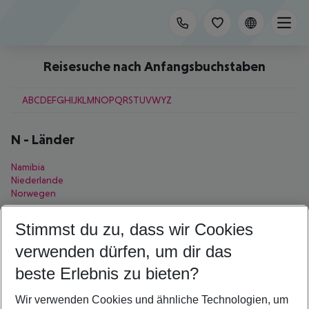
Reisesuche nach Anfangsbuchstaben
A
B
C
D
E
F
G
H
I
J
K
L
M
N
O
P
Q
R
S
T
U
V
W
Y
Z
N
-
Länder
Namibia
Niederlande
Norwegen
N
-
Regionen
Stimmst du zu, dass wir Cookies
verwenden dürfen, um dir das
Negril
Nord Male Atoll
beste Erlebnis zu bieten?
N
-
Städte
Wir verwenden Cookies und ähnliche Technologien, um