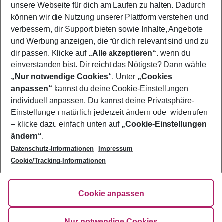
unsere Webseite für dich am Laufen zu halten. Dadurch
Neapel
können wir die Nutzung unserer Plattform verstehen und
Nerja
verbessern, dir Support bieten sowie Inhalte, Angebote
New Jersey
und Werbung anzeigen, die für dich relevant sind und zu
New York
Nizza
dir passen. Klicke auf
„Alle akzeptieren“
, wenn du
Novo Sancti Petri
einverstanden bist. Dir reicht das Nötigste? Dann wähle
„Nur notwendige Cookies“
. Unter
„Cookies
anpassen“
kannst du deine Cookie-Einstellungen
Footer
Footer navigation
individuell anpassen. Du kannst deine Privatsphäre-
Über uns
Einstellungen natürlich jederzeit ändern oder widerrufen
AGB
– klicke dazu einfach unten auf
„Cookie-Einstellungen
Service & Hilfe
Bestpreisgarantie
ändern“
.
Datenschutz-Informationen
Impressum
Agenturbetreuung
Cookie-Einstellungen ändern
Folge uns
Barrierefreies Reisen
Cookie/Tracking-Informationen
Cookie-Richtlinie
Check-in
Datenschutz
FAQ
Fakten
Cookie anpassen
HanseMerkur Reiseversicherung
Flexibel buchen
Hilfe & Kontakt
Impressum
Newsletter
Nur notwendige Cookies