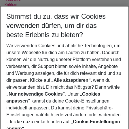
Kokkari
Kolymbia
Stimmst du zu, dass wir Cookies
Konakli
Kopenhagen
verwenden dürfen, um dir das
Korfu Stadt
Kos Stadt
beste Erlebnis zu bieten?
Krakau
Kumköy
Wir verwenden Cookies und ähnliche Technologien, um
Kundu
unsere Webseite für dich am Laufen zu halten. Dadurch
Kusadasi
Köln
können wir die Nutzung unserer Plattform verstehen und
verbessern, dir Support bieten sowie Inhalte, Angebote
K
-
destinations
und Werbung anzeigen, die für dich relevant sind und zu
dir passen. Klicke auf
„Alle akzeptieren“
, wenn du
Karibische Inseln
einverstanden bist. Dir reicht das Nötigste? Dann wähle
„Nur notwendige Cookies“
. Unter
„Cookies
anpassen“
kannst du deine Cookie-Einstellungen
Footer
Footer navigation
individuell anpassen. Du kannst deine Privatsphäre-
Über uns
Einstellungen natürlich jederzeit ändern oder widerrufen
AGB
– klicke dazu einfach unten auf
„Cookie-Einstellungen
Service & Hilfe
Bestpreisgarantie
ändern“
.