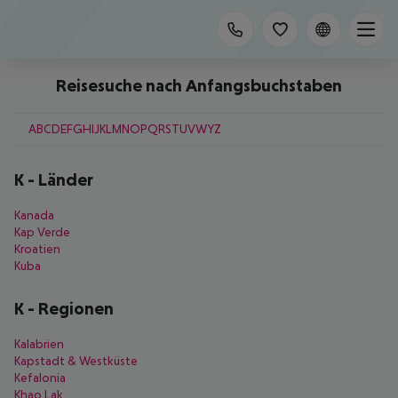
Reisesuche nach Anfangsbuchstaben
A
B
C
D
E
F
G
H
I
J
K
L
M
N
O
P
Q
R
S
T
U
V
W
Y
Z
K
-
Länder
Kanada
Kap Verde
Kroatien
Kuba
K
-
Regionen
Kalabrien
Kapstadt & Westküste
Kefalonia
Khao Lak