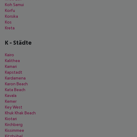
Koh Samui
Korfu
Korsika
Kos
Kreta
K
-
Städte
Kairo
Kalithea
Kamari
Kapstadt
Kardamena
Karon Beach
Kata Beach
Kavala
Kemer
Key West
Khuk Khak Beach
Kiotari
Kirchberg
Kissimmee
Kitzbühel