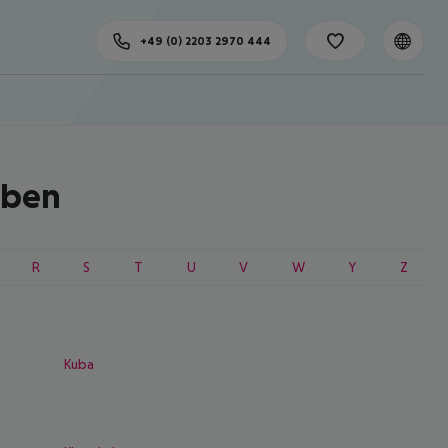
+49 (0) 2203 2970 444
aben
R
S
T
U
V
W
Y
Z
Kuba