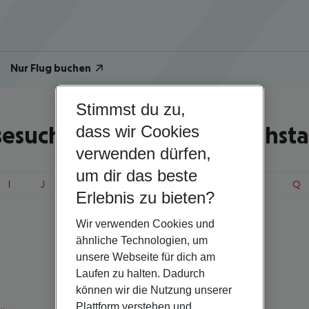
Nur Flug buchen
Stimmst du zu,
sesuche nach Anfangsbuchst
dass wir Cookies
verwenden dürfen,
um dir das beste
I
J
K
L
M
N
O
P
Q
Erlebnis zu bieten?
Wir verwenden Cookies und
ähnliche Technologien, um
Kroatien
unsere Webseite für dich am
Laufen zu halten. Dadurch
können wir die Nutzung unserer
Plattform verstehen und