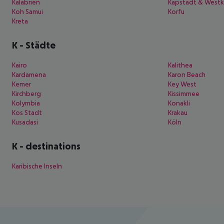
Kalabrien
Kapstadt & Westk
Koh Samui
Korfu
Kreta
K
-
Städte
Kairo
Kalithea
Kardamena
Karon Beach
Kemer
Key West
Kirchberg
Kissimmee
Kolymbia
Konakli
Kos Stadt
Krakau
Kusadasi
Köln
K
-
destinations
Karibische Inseln
Footer