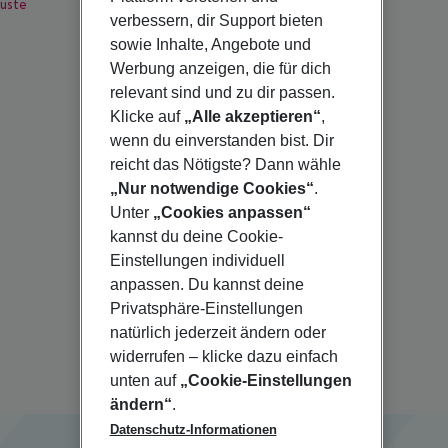
üste
Kefalonia
verbessern, dir Support bieten
Korsika
sowie Inhalte, Angebote und
Werbung anzeigen, die für dich
relevant sind und zu dir passen.
Klicke auf
„Alle akzeptieren“
,
Kamari
wenn du einverstanden bist. Dir
Kata Beach
reicht das Nötigste? Dann wähle
Khuk Khak Beach
Kitzbühel
„Nur notwendige Cookies“
.
Kopenhagen
Unter
„Cookies anpassen“
Kumköy
kannst du deine Cookie-
Einstellungen individuell
anpassen. Du kannst deine
Privatsphäre-Einstellungen
natürlich jederzeit ändern oder
widerrufen – klicke dazu einfach
unten auf
„Cookie-Einstellungen
ändern“
.
Datenschutz-Informationen