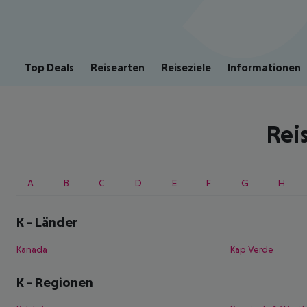
Top Deals
Reisearten
Reiseziele
Informationen
Rei
A
B
C
D
E
F
G
H
K
-
Länder
Kanada
Kap Verde
K
-
Regionen