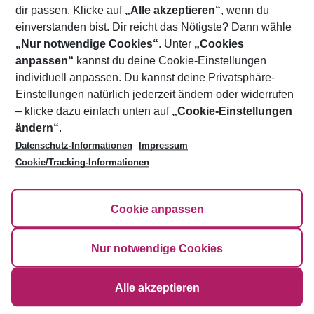
dir passen. Klicke auf
„Alle akzeptieren“
, wenn du
Footer
einverstanden bist. Dir reicht das Nötigste? Dann wähle
Footer navigation
„Nur notwendige Cookies“
. Unter
„Cookies
Über uns
anpassen“
kannst du deine Cookie-Einstellungen
AGB
individuell anpassen. Du kannst deine Privatsphäre-
Service & Hilfe
Bestpreisgarantie
Einstellungen natürlich jederzeit ändern oder widerrufen
Agenturbetreuung
Cookie-Einstellungen ändern
– klicke dazu einfach unten auf
„Cookie-Einstellungen
Folge uns
Barrierefreies Reisen
ändern“
.
Cookie-Richtlinie
Check-in
Datenschutz-Informationen
Impressum
Datenschutz
FAQ
Cookie/Tracking-Informationen
Fakten
HanseMerkur Reiseversicherung
Flexibel buchen
Hilfe & Kontakt
Impressum
Newsletter
Cookie anpassen
Nur notwendige Cookies
©
2026
Eurowings
Alle akzeptieren