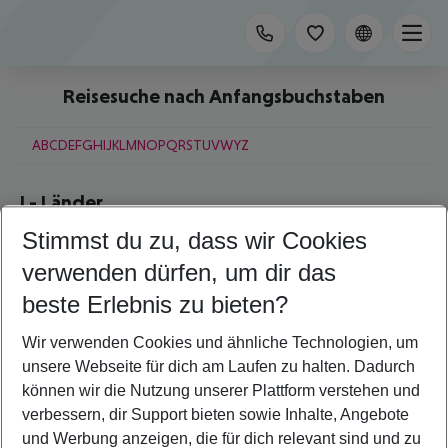
Reisesuche nach Anfangsbuchstaben
A
B
C
D
E
F
G
H
I
J
K
L
M
N
O
P
Q
R
S
T
U
V
W
Y
Z
J
-
Länder
Stimmst du zu, dass wir Cookies
Jamaika
verwenden dürfen, um dir das
J
-
Städte
beste Erlebnis zu bieten?
Jandia
Wir verwenden Cookies und ähnliche Technologien, um
Jerez de la Frontera
unsere Webseite für dich am Laufen zu halten. Dadurch
Jersey
Jerusalem
können wir die Nutzung unserer Plattform verstehen und
Johannesburg
verbessern, dir Support bieten sowie Inhalte, Angebote
Jomtien Beach
und Werbung anzeigen, die für dich relevant sind und zu