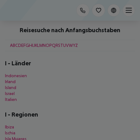
Reisesuche nach Anfangsbuchstaben
A
B
C
D
E
F
G
H
I
J
K
L
M
N
O
P
Q
R
S
T
U
V
W
Y
Z
I
-
Länder
Indonesien
Irland
Island
Israel
Italien
I
-
Regionen
Ibiza
Ischia
Isla Mujeres