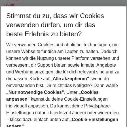
Istrien
Italienische Riviera
Stimmst du zu, dass wir Cookies
I
-
Städte
verwenden dürfen, um dir das
beste Erlebnis zu bieten?
Ialysos
Ibiza Stadt
Wir verwenden Cookies und ähnliche Technologien, um
Illetas
Imerovigli
unsere Webseite für dich am Laufen zu halten. Dadurch
Incekum
können wir die Nutzung unserer Plattform verstehen und
Ischia
verbessern, dir Support bieten sowie Inhalte, Angebote
Islantilla
und Werbung anzeigen, die für dich relevant sind und zu
Istanbul
Ixia
dir passen. Klicke auf
„Alle akzeptieren“
, wenn du
Izmir
einverstanden bist. Dir reicht das Nötigste? Dann wähle
„Nur notwendige Cookies“
. Unter
„Cookies
anpassen“
kannst du deine Cookie-Einstellungen
Footer
Footer navigation
individuell anpassen. Du kannst deine Privatsphäre-
Über uns
Einstellungen natürlich jederzeit ändern oder widerrufen
AGB
– klicke dazu einfach unten auf
„Cookie-Einstellungen
Service & Hilfe
Bestpreisgarantie
ändern“
.