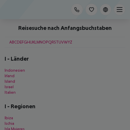
Reisesuche nach Anfangsbuchstaben
A
B
C
D
E
F
G
H
I
J
K
L
M
N
O
P
Q
R
S
T
U
V
W
Y
Z
I
-
Länder
Indonesien
Irland
Island
Israel
Italien
I
-
Regionen
Ibiza
Ischia
Isla Mujeres