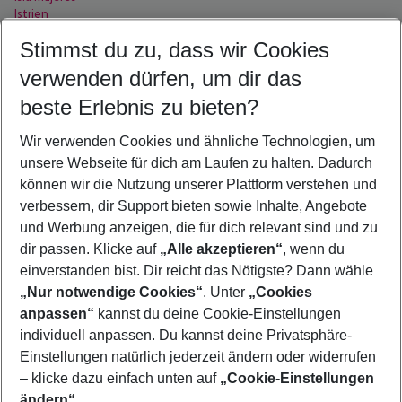
Istrien
Italienische Riviera
Stimmst du zu, dass wir Cookies
I
-
Städte
verwenden dürfen, um dir das
beste Erlebnis zu bieten?
Ialysos
Ibiza Stadt
Wir verwenden Cookies und ähnliche Technologien, um
Illetas
Imerovigli
unsere Webseite für dich am Laufen zu halten. Dadurch
Incekum
können wir die Nutzung unserer Plattform verstehen und
Ischia
verbessern, dir Support bieten sowie Inhalte, Angebote
Islantilla
und Werbung anzeigen, die für dich relevant sind und zu
Istanbul
Ixia
dir passen. Klicke auf
„Alle akzeptieren“
, wenn du
Izmir
einverstanden bist. Dir reicht das Nötigste? Dann wähle
„Nur notwendige Cookies“
. Unter
„Cookies
anpassen“
kannst du deine Cookie-Einstellungen
Footer
Footer navigation
individuell anpassen. Du kannst deine Privatsphäre-
Über uns
Einstellungen natürlich jederzeit ändern oder widerrufen
AGB
– klicke dazu einfach unten auf
„Cookie-Einstellungen
Service & Hilfe
Bestpreisgarantie
ändern“
.