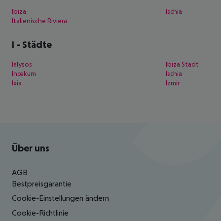
Ibiza
Ischia
Italienische Riviera
I
-
Städte
Ialysos
Ibiza Stadt
Incekum
Ischia
Ixia
Izmir
Footer
Footer navigation
Über uns
AGB
Bestpreisgarantie
Cookie-Einstellungen ändern
Cookie-Richtlinie