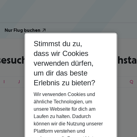
Nur Flug buchen
Stimmst du zu,
dass wir Cookies
sesuche nach Anfangsbuchst
verwenden dürfen,
um dir das beste
Erlebnis zu bieten?
I
J
K
L
M
N
O
P
Q
Wir verwenden Cookies und
ähnliche Technologien, um
unsere Webseite für dich am
Island
Laufen zu halten. Dadurch
können wir die Nutzung unserer
Plattform verstehen und