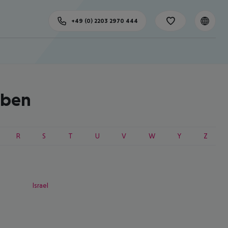
+49 (0) 2203 2970 444
aben
R
S
T
U
V
W
Y
Z
Israel