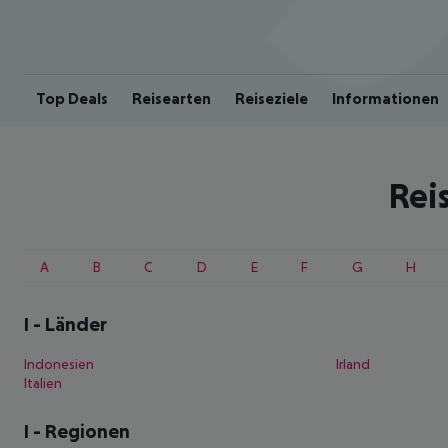
Top Deals
Reisearten
Reiseziele
Informationen
Rei
A
B
C
D
E
F
G
H
I
-
Länder
Indonesien
Irland
Italien
I
-
Regionen