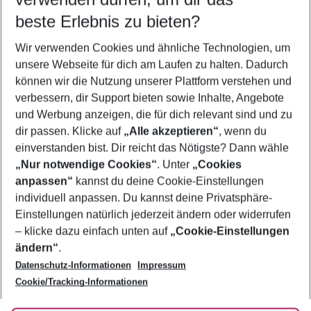
11.08.26
–
09.08.27
5-8 Nächte
beste Erlebnis zu bieten?
Wer wird verreisen
Wir verwenden Cookies und ähnliche Technologien, um
2 Erwachsene
Keine Kinder
unsere Webseite für dich am Laufen zu halten. Dadurch
können wir die Nutzung unserer Plattform verstehen und
Mehr Filter anzeigen
verbessern, dir Support bieten sowie Inhalte, Angebote
und Werbung anzeigen, die für dich relevant sind und zu
dir passen. Klicke auf
„Alle akzeptieren“
, wenn du
einverstanden bist. Dir reicht das Nötigste? Dann wähle
„Nur notwendige Cookies“
. Unter
„Cookies
anpassen“
kannst du deine Cookie-Einstellungen
Footer
Footer navigation
individuell anpassen. Du kannst deine Privatsphäre-
Über uns
Einstellungen natürlich jederzeit ändern oder widerrufen
AGB
– klicke dazu einfach unten auf
„Cookie-Einstellungen
Service & Hilfe
Bestpreisgarantie
ändern“
.
Datenschutz-Informationen
Impressum
Agenturbetreuung
Cookie-Einstellungen ändern
Folge uns
Barrierefreies Reisen
Cookie/Tracking-Informationen
Cookie-Richtlinie
Check-in
Datenschutz