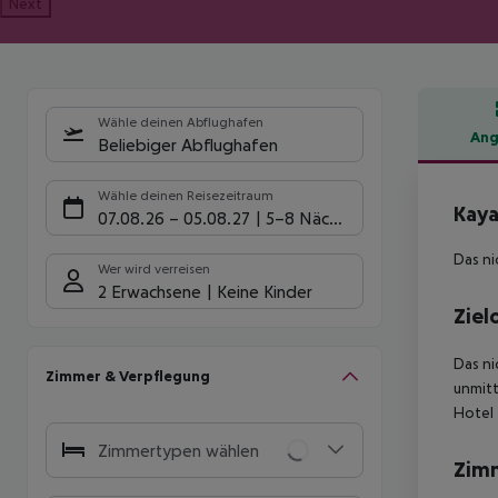
Next
Wähle deinen Abflughafen
Ang
Beliebiger Abflughafen
Hote
Wähle deinen Reisezeitraum
Kaya
07.08.26
–
05.08.27
5-8 Nächte
Das ni
Wer wird verreisen
2 Erwachsene
Keine Kinder
Ziel
Das ni
Zimmer & Verpflegung
unmitt
Hotel 
Zimmertypen wählen
Zim