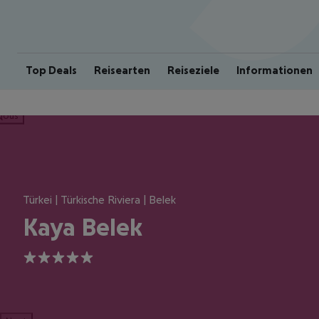
Top Deals
Reisearten
Reiseziele
Informationen
ious
Türkei | Türkische Riviera | Belek
Kaya Belek
5