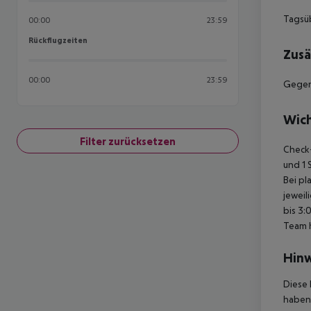
Tagsüb
00:00
23:59
Rückflugzeiten
Rückflugzeiten
Zusä
00:00
23:59
Gegen
Wich
Filter zurücksetzen
Check-
und 1 
Bei pl
jeweil
bis 3:
Team 
Hinw
Diese 
haben,