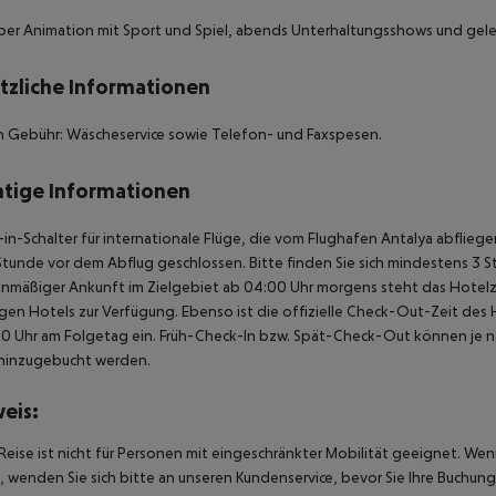
er Animation mit Sport und Spiel, abends Unterhaltungsshows und geleg
tzliche Informationen
 Gebühr: Wäscheservice sowie Telefon- und Faxspesen.
tige Informationen
in-Schalter für internationale Flüge, die vom Flughafen Antalya abflie
Stunde vor dem Abflug geschlossen. Bitte finden Sie sich mindestens 3 
anmäßiger Ankunft im Zielgebiet ab 04:00 Uhr morgens steht das Hotelz
igen Hotels zur Verfügung. Ebenso ist die offizielle Check-Out-Zeit des 
00 Uhr am Folgetag ein. Früh-Check-In bzw. Spät-Check-Out können je n
hinzugebucht werden.
eis:
Reise ist nicht für Personen mit eingeschränkter Mobilität geeignet. We
 wenden Sie sich bitte an unseren Kundenservice, bevor Sie Ihre Buchung