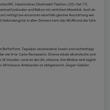
he/WC, Haartrockner, Direktwahl-Telefon, LCD-/Sat-TV,
 Laminatfussboden und Balkon mit seitlichem Meerblick.
Auch als
iten) verfügt bei ansonsten ebenfalls gleicher Ausstattung wie
d Verbindungstür.
In allen Zimmern kann das WLAN und der Safe
n in Buffetform. Tagsüber verschiedene Snacks und nachmittags
 akzeptieren
r vier A-la-Carte-Restaurants. Diverse lokale alkoholische und
4 Stunden, rund um die Uhr, inklusive. Ihre Minibar wird täglich
s All Inclusive-Armbandes ist obligatorisch.
Gegen Gebühr: