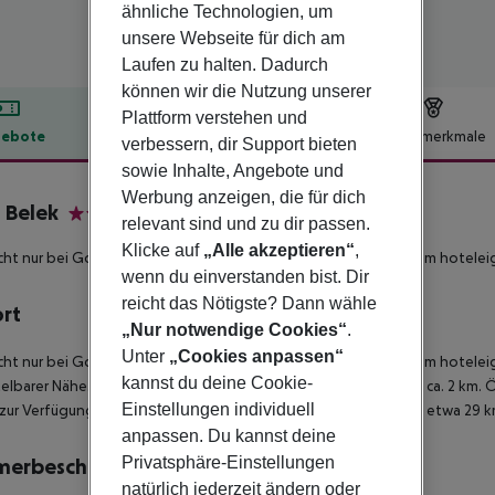
ähnliche Technologien, um
unsere Webseite für dich am
Laufen zu halten. Dadurch
können wir die Nutzung unserer
Plattform verstehen und
ebote
Hotelbeschreibung
Hotelmerkmale
verbessern, dir Support bieten
sowie Inhalte, Angebote und
lbeschreibung
Werbung anzeigen, die für dich
 Belek
relevant sind und zu dir passen.
5
Klicke auf
„Alle akzeptieren“
,
cht nur bei Golfern beliebte Resorthotel befindet sich direkt am hotele
wenn du einverstanden bist. Dir
reicht das Nötigste? Dann wähle
ort
„Nur notwendige Cookies“
.
Unter
„Cookies anpassen“
cht nur bei Golfern beliebte Resorthotel befindet sich direkt am hotelei
kannst du deine Cookie-
elbarer Nähe. Die nächste Ortschaft Kadriye erreichen Sie nach ca. 2 km
Einstellungen individuell
zur Verfügung. Die Entfernung zum Flughafen Antalya beträgt etwa 29 k
anpassen. Du kannst deine
Privatsphäre-Einstellungen
merbeschreibung
natürlich jederzeit ändern oder