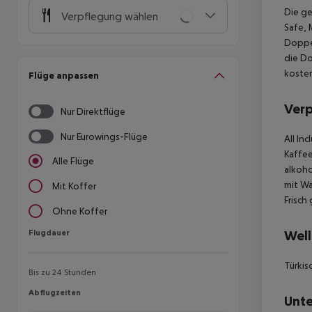
Die g
Verpflegung wählen
Safe, 
Doppe
die Do
koste
Flüge anpassen
Ver
Nur Direktflüge
Nur Eurowings-Flüge
All In
Kaffee
Alle Flüge
alkoho
mit Wa
Mit Koffer
Frisch
Ohne Koffer
Flugdauer
Well
Flugdauer
Türkis
Bis zu 24 Stunden
Abflugzeiten
Abflugzeiten
Unte