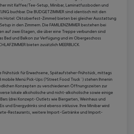
ocher mit Kaffee/Tee-Setup, Minibar, Laminatfussboden und
ZUNG buchbar.
Die BUDGETZIMMER sind identisch mit den
Hotel: Oktoberfest-Zimmer) bieten bei gleicher Ausstattung
-Setup in den Zimmern.
Die FAMILIENZIMMER bestehen bei
n auf zwei Etagen, die über eine Treppe verbunden sind
das Bad und Balkon zur Verfügung und im Obergeschoss
CHLAFZIMMER bieten zusätzlich MEERBLICK.
 akzeptieren
te Frühstück für Erwachsene, Spätaufsteher-Frühstück, mittags
d mobile Menü Pick-Ups (?Street Food Truck`) stehen Ihnenin
iedlichen Konzepten zu verschiedenen Öffnungszeiten zur
rse lokale alkoholische und nicht-alkoholische sowie einige
Bars (drei Konzept-Outlets wie Biergarten, Weinhaus und
is und Energydrinks sind ebenso inklusive. Ihre Minibar wird
rte-Restaurants, weitere Import-Getränke und Import-