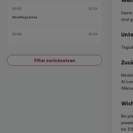
Well
00:00
23:59
Sauna 
Rückflugzeiten
Rückflugzeiten
sind 
Unte
00:00
23:59
Tagsüb
Filter zurücksetzen
Zusä
Mediz
AI-Lei
(Wasse
Wich
Bei pl
jeweil
bis 3: