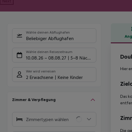
Next
Wähle deinen Abflughafen
Ang
Beliebiger Abflughafen
Hote
Wähle deinen Reisezeitraum
Doub
10.08.26
–
08.08.27
5-8 Nächte
Hier e
Wer wird verreisen
2 Erwachsene
Keine Kinder
Ziel
Das ko
Zimmer & Verpflegung
entfer
Zim
Zimmertypen wählen
Die g