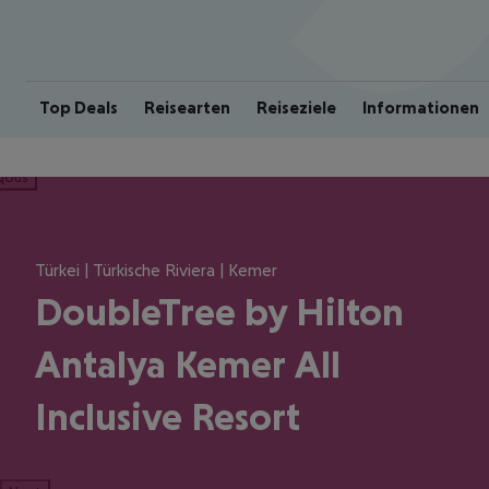
Top Deals
Reisearten
Reiseziele
Informationen
ious
Türkei | Türkische Riviera | Kemer
DoubleTree by Hilton
Antalya Kemer All
Inclusive Resort