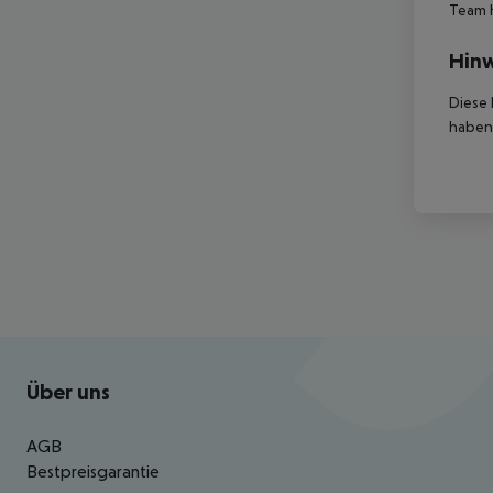
Team 
Hinw
Diese 
haben,
Footer
Footer navigation
Über uns
AGB
Bestpreisgarantie