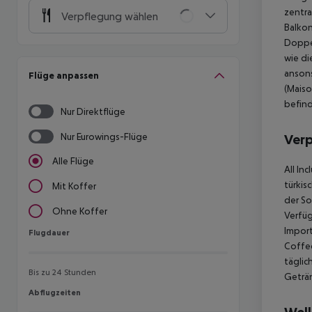
zentra
Verpflegung wählen
Balkon
Doppe
wie di
ansons
Flüge anpassen
(Maiso
befind
Nur Direktflüge
Nur Eurowings-Flüge
Ver
Alle Flüge
All In
türkis
Mit Koffer
der So
Ohne Koffer
Verfüg
Import
Flugdauer
Flugdauer
Coffee
täglic
Bis zu 24 Stunden
Geträn
Abflugzeiten
Abflugzeiten