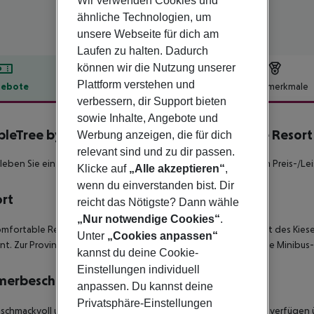
Wir verwenden Cookies und
ähnliche Technologien, um
unsere Webseite für dich am
Laufen zu halten. Dadurch
können wir die Nutzung unserer
Plattform verstehen und
ebote
Hotelbeschreibung
Hotelmerkmale
verbessern, dir Support bieten
lbeschreibung
sowie Inhalte, Angebote und
leTree by Hilton Antalya Kemer All Inclusive Resort
Werbung anzeigen, die für dich
relevant sind und zu dir passen.
rleben Sie ein Hotel-Konzept mit Foodtrucks, Luxus und gutem Preis-/Lei
Klicke auf
„Alle akzeptieren“
,
wenn du einverstanden bist. Dir
ort
reicht das Nötigste? Dann wähle
„Nur notwendige Cookies“
.
mfortable Resorthotel liegt direkt am hoteleigenen Abschnitt des Kiese
Unter
„Cookies anpassen“
nt. Zur Provinzhauptstadt Antalya sind es ca. 45 km, öffentliche Minibu
kannst du deine Cookie-
Einstellungen individuell
merbeschreibung
anpassen. Du kannst deine
Privatsphäre-Einstellungen
eschmackvoll und komfortabel eingerichteten DOPPELZIMMER verfügen ü