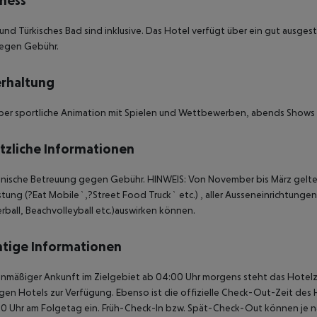
ness
und Türkisches Bad sind inklusive. Das Hotel verfügt über ein gut ausge
gegen Gebühr.
rhaltung
er sportliche Animation mit Spielen und Wettbewerben, abends Shows i
tzliche Informationen
inische Betreuung gegen Gebühr.
HINWEIS:
Von November bis März gelten
stung (?Eat Mobile`,?Street Food Truck` etc.) , aller Ausseneinrichtungen 
rball, Beachvolleyball etc.)auswirken können.
tige Informationen
anmäßiger Ankunft im Zielgebiet ab 04:00 Uhr morgens steht das Hotelz
igen Hotels zur Verfügung. Ebenso ist die offizielle Check-Out-Zeit des 
00 Uhr am Folgetag ein. Früh-Check-In bzw. Spät-Check-Out können je n