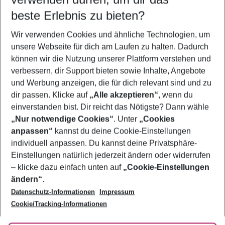
11.08.26
–
09.08.27
5-8 Nächte
beste Erlebnis zu bieten?
Wer wird verreisen
Wir verwenden Cookies und ähnliche Technologien, um
2 Erwachsene
Keine Kinder
unsere Webseite für dich am Laufen zu halten. Dadurch
können wir die Nutzung unserer Plattform verstehen und
Mehr Filter anzeigen
verbessern, dir Support bieten sowie Inhalte, Angebote
und Werbung anzeigen, die für dich relevant sind und zu
dir passen. Klicke auf
„Alle akzeptieren“
, wenn du
einverstanden bist. Dir reicht das Nötigste? Dann wähle
„Nur notwendige Cookies“
. Unter
„Cookies
anpassen“
kannst du deine Cookie-Einstellungen
Footer
Footer navigation
individuell anpassen. Du kannst deine Privatsphäre-
Über uns
Einstellungen natürlich jederzeit ändern oder widerrufen
AGB
– klicke dazu einfach unten auf
„Cookie-Einstellungen
Service & Hilfe
Bestpreisgarantie
ändern“
.
Datenschutz-Informationen
Impressum
Agenturbetreuung
Cookie-Einstellungen ändern
Folge uns
Barrierefreies Reisen
Cookie/Tracking-Informationen
Cookie-Richtlinie
Check-in
Datenschutz