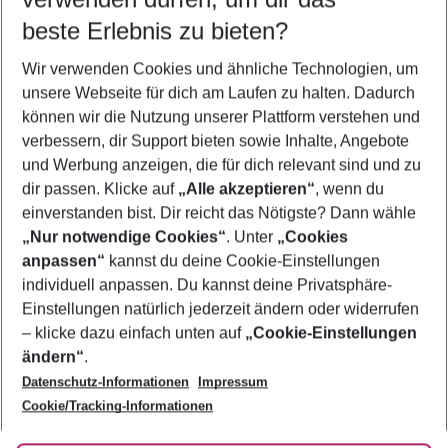
09.08.26
–
07.08.27
5-8 Nächte
beste Erlebnis zu bieten?
Wer wird verreisen
Wir verwenden Cookies und ähnliche Technologien, um
2 Erwachsene
Keine Kinder
unsere Webseite für dich am Laufen zu halten. Dadurch
können wir die Nutzung unserer Plattform verstehen und
Mehr Filter anzeigen
verbessern, dir Support bieten sowie Inhalte, Angebote
und Werbung anzeigen, die für dich relevant sind und zu
dir passen. Klicke auf
„Alle akzeptieren“
, wenn du
einverstanden bist. Dir reicht das Nötigste? Dann wähle
„Nur notwendige Cookies“
. Unter
„Cookies
anpassen“
kannst du deine Cookie-Einstellungen
Footer
Footer navigation
individuell anpassen. Du kannst deine Privatsphäre-
Über uns
Einstellungen natürlich jederzeit ändern oder widerrufen
AGB
– klicke dazu einfach unten auf
„Cookie-Einstellungen
Service & Hilfe
Bestpreisgarantie
ändern“
.
Datenschutz-Informationen
Impressum
Agenturbetreuung
Cookie-Einstellungen ändern
Folge uns
Barrierefreies Reisen
Cookie/Tracking-Informationen
Cookie-Richtlinie
Check-in
Datenschutz