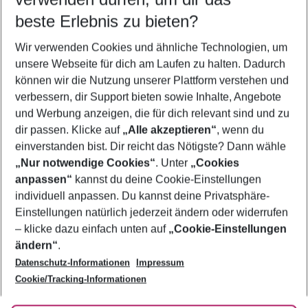
09.08.26
–
07.08.27
5-8 Nächte
beste Erlebnis zu bieten?
Wer wird verreisen
Wir verwenden Cookies und ähnliche Technologien, um
2 Erwachsene
Keine Kinder
unsere Webseite für dich am Laufen zu halten. Dadurch
können wir die Nutzung unserer Plattform verstehen und
Mehr Filter anzeigen
verbessern, dir Support bieten sowie Inhalte, Angebote
und Werbung anzeigen, die für dich relevant sind und zu
dir passen. Klicke auf
„Alle akzeptieren“
, wenn du
einverstanden bist. Dir reicht das Nötigste? Dann wähle
„Nur notwendige Cookies“
. Unter
„Cookies
anpassen“
kannst du deine Cookie-Einstellungen
Footer
Footer navigation
individuell anpassen. Du kannst deine Privatsphäre-
Über uns
Einstellungen natürlich jederzeit ändern oder widerrufen
AGB
– klicke dazu einfach unten auf
„Cookie-Einstellungen
Service & Hilfe
Bestpreisgarantie
ändern“
.
Datenschutz-Informationen
Impressum
Agenturbetreuung
Cookie-Einstellungen ändern
Folge uns
Barrierefreies Reisen
Cookie/Tracking-Informationen
Cookie-Richtlinie
Check-in
Datenschutz