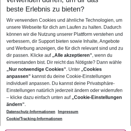
10.08.26
–
08.08.27
5-8 Nächte
beste Erlebnis zu bieten?
Wer wird verreisen
Wir verwenden Cookies und ähnliche Technologien, um
2 Erwachsene
Keine Kinder
unsere Webseite für dich am Laufen zu halten. Dadurch
können wir die Nutzung unserer Plattform verstehen und
Mehr Filter anzeigen
verbessern, dir Support bieten sowie Inhalte, Angebote
und Werbung anzeigen, die für dich relevant sind und zu
dir passen. Klicke auf
„Alle akzeptieren“
, wenn du
einverstanden bist. Dir reicht das Nötigste? Dann wähle
„Nur notwendige Cookies“
. Unter
„Cookies
anpassen“
kannst du deine Cookie-Einstellungen
Footer
Footer navigation
individuell anpassen. Du kannst deine Privatsphäre-
Über uns
Einstellungen natürlich jederzeit ändern oder widerrufen
AGB
– klicke dazu einfach unten auf
„Cookie-Einstellungen
Service & Hilfe
Bestpreisgarantie
ändern“
.
Datenschutz-Informationen
Impressum
Agenturbetreuung
Cookie-Einstellungen ändern
Folge uns
Barrierefreies Reisen
Cookie/Tracking-Informationen
Cookie-Richtlinie
Check-in
Datenschutz