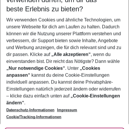
12.08.26
–
10.08.27
5-8 Nächte
beste Erlebnis zu bieten?
Wer wird verreisen
Wir verwenden Cookies und ähnliche Technologien, um
2 Erwachsene
Keine Kinder
unsere Webseite für dich am Laufen zu halten. Dadurch
können wir die Nutzung unserer Plattform verstehen und
Mehr Filter anzeigen
verbessern, dir Support bieten sowie Inhalte, Angebote
und Werbung anzeigen, die für dich relevant sind und zu
dir passen. Klicke auf
„Alle akzeptieren“
, wenn du
einverstanden bist. Dir reicht das Nötigste? Dann wähle
„Nur notwendige Cookies“
. Unter
„Cookies
anpassen“
kannst du deine Cookie-Einstellungen
Footer
Footer navigation
individuell anpassen. Du kannst deine Privatsphäre-
Über uns
Einstellungen natürlich jederzeit ändern oder widerrufen
AGB
– klicke dazu einfach unten auf
„Cookie-Einstellungen
Service & Hilfe
Bestpreisgarantie
ändern“
.
Datenschutz-Informationen
Impressum
Agenturbetreuung
Cookie-Einstellungen ändern
Folge uns
Barrierefreies Reisen
Cookie/Tracking-Informationen
Cookie-Richtlinie
Check-in
Datenschutz