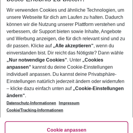
Wer wird verreisen
Wir verwenden Cookies und ähnliche Technologien, um
2 Erwachsene
Keine Kinder
unsere Webseite für dich am Laufen zu halten. Dadurch
können wir die Nutzung unserer Plattform verstehen und
Mehr Filter anzeigen
verbessern, dir Support bieten sowie Inhalte, Angebote
und Werbung anzeigen, die für dich relevant sind und zu
dir passen. Klicke auf
„Alle akzeptieren“
, wenn du
einverstanden bist. Dir reicht das Nötigste? Dann wähle
„Nur notwendige Cookies“
. Unter
„Cookies
anpassen“
kannst du deine Cookie-Einstellungen
Footer
Footer navigation
individuell anpassen. Du kannst deine Privatsphäre-
Über uns
Einstellungen natürlich jederzeit ändern oder widerrufen
AGB
– klicke dazu einfach unten auf
„Cookie-Einstellungen
Service & Hilfe
Bestpreisgarantie
ändern“
.
Datenschutz-Informationen
Impressum
Agenturbetreuung
Cookie-Einstellungen ändern
Folge uns
Barrierefreies Reisen
Cookie/Tracking-Informationen
Cookie-Richtlinie
Check-in
Datenschutz
FAQ
Fakten
Cookie anpassen
HanseMerkur Reiseversicherung
Flexibel buchen